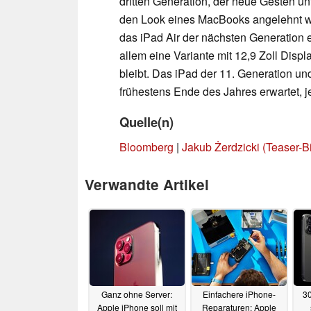
dritten Generation, der neue Gesten un
den Look eines MacBooks angelehnt w
das iPad Air der nächsten Generation 
allem eine Variante mit 12,9 Zoll Displ
bleibt. Das iPad der 11. Generation u
frühestens Ende des Jahres erwartet, 
Quelle(n)
Bloomberg
|
Jakub Żerdzicki (Teaser-Bi
Verwandte Artikel
Ganz ohne Server:
Einfachere iPhone-
30
Apple iPhone soll mit
Reparaturen: Apple