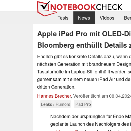
Tests
News
Videos
Be
Apple iPad Pro mit OLED-D
Bloomberg enthüllt Detail
Endlich gibt es konkrete Details dazu, wann 
nächsten Generation mit brandneuem Desig
Tastaturhülle im Laptop-Stil enthüllt werden s
gemeinsam mit einem neuen iPad Air und de
dritten Generation.
Hannes Brecher
,
Veröffentlicht am
08.04.202
Leaks / Rumors
iPad Pro
Nachdem der ursprünglich für Ende Mä
geplante Launch des Nachfolgers des 