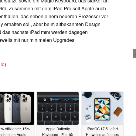
terstützt, sowie ein Magic Keyboard, das stärker an
ird. Zusammen mit dem iPad Pro soll Apple auch
enthüllen, das neben einem neueren Prozessor vor
ay erhalten soll, aber beim altbekannten Design
nd das nächste iPad mini werden dagegen
jeweils mit nur minimalen Upgrades.
ld)
% effizienter, 15%
Apple Butterfly
iPadOS 17.5 liefert
schneller: Apple
Keyboard - Frist für
Hinweise auf neues