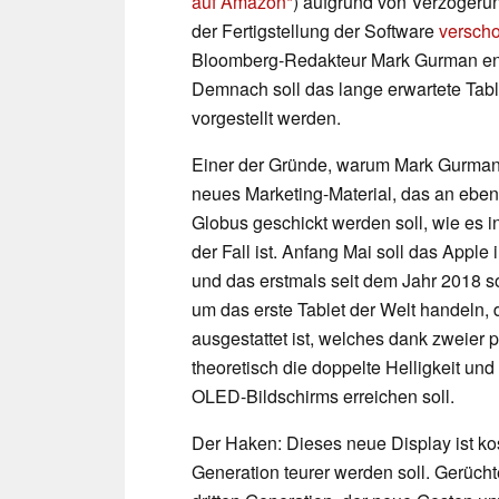
auf Amazon
) aufgrund von Verzögeru
der Fertigstellung der Software
versch
Bloomberg-Redakteur Mark Gurman end
Demnach soll das lange erwartete Table
vorgestellt werden.
Einer der Gründe, warum Mark Gurman 
neues Marketing-Material, das an ebe
Globus geschickt werden soll, wie es i
der Fall ist. Anfang Mai soll das Apple
und das erstmals seit dem Jahr 2018 so
um das erste Tablet der Welt handeln,
ausgestattet ist, welches dank zweier
theoretisch die doppelte Helligkeit und
OLED-Bildschirms erreichen soll.
Der Haken: Dieses neue Display ist ko
Generation teurer werden soll. Gerücht