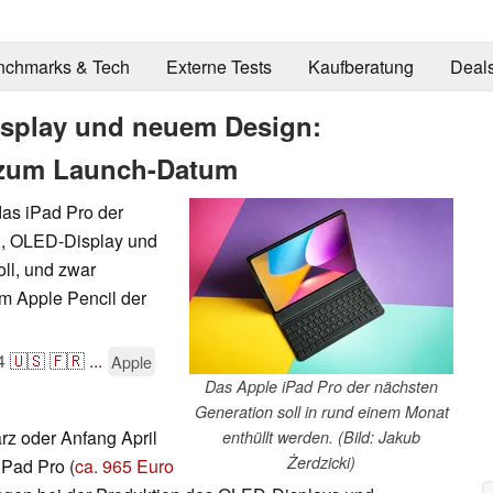
nchmarks & Tech
Externe Tests
Kaufberatung
Deal
isplay und neuem Design:
s zum Launch-Datum
das iPad Pro der
n, OLED-Display und
oll, und zwar
m Apple Pencil der
4
🇺🇸
🇫🇷
...
Apple
Das Apple iPad Pro der nächsten
Generation soll in rund einem Monat
rz oder Anfang April
enthüllt werden. (Bild: Jakub
Żerdzicki)
iPad Pro (
ca. 965 Euro