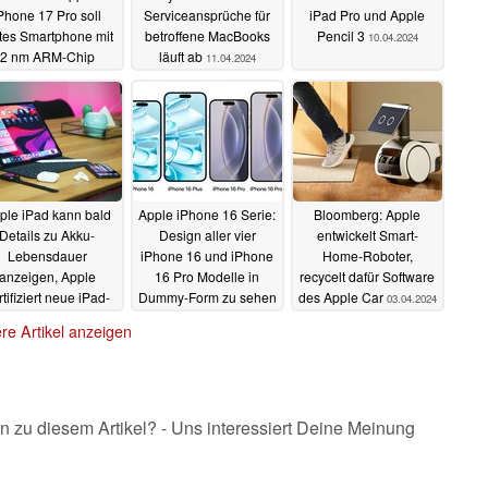
Phone 17 Pro soll
Serviceansprüche für
iPad Pro und Apple
tes Smartphone mit
betroffene MacBooks
Pencil 3
10.04.2024
2 nm ARM-Chip
läuft ab
11.04.2024
werden
11.04.2024
ple iPad kann bald
Apple iPhone 16 Serie:
Bloomberg: Apple
Details zu Akku-
Design aller vier
entwickelt Smart-
Lebensdauer
iPhone 16 und iPhone
Home-Roboter,
anzeigen, Apple
16 Pro Modelle in
recycelt dafür Software
rtifiziert neue iPad-
Dummy-Form zu sehen
des Apple Car
03.04.2024
Modelle
04.04.2024
04.04.2024
re Artikel anzeigen
n zu diesem Artikel? - Uns interessiert Deine Meinung