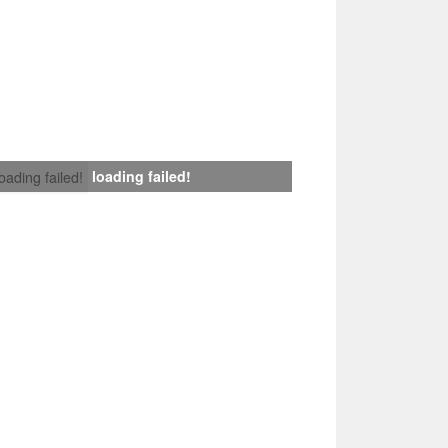
loading failed!
loading failed!