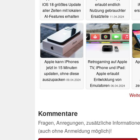
iOS 18 größtes Update
erlaubt endlich
i
aller Zeiten mit lokalen
Nutzung gebrauchter
ers
AI-Features erhalten
Ersatzteile
11.04.2024
15.04.2024
Apple kann iPhones
Retrogaming auf Apple
Ap
jetzt in 15 Minuten
TV, iPhone und iPad:
updaten, ohne diese
Apple erlaubt
auszupacken
Entwicklung von
09.04.2024
Emulatoren
ze
06.04.2024
Weite
Kommentare
Fragen, Anregungen, zusätzliche Informatione
(auch ohne Anmeldung möglich)!