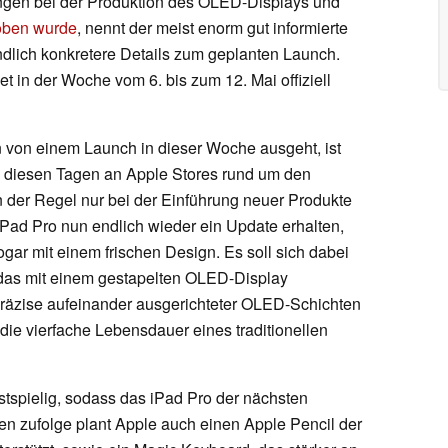
ngen bei der Produktion des OLED-Displays und
oben wurde
, nennt der meist enorm gut informierte
lich konkretere Details zum geplanten Launch.
t in der Woche vom 6. bis zum 12. Mai offiziell
von einem Launch in dieser Woche ausgeht, ist
n diesen Tagen an Apple Stores rund um den
n der Regel nur bei der Einführung neuer Produkte
 iPad Pro nun endlich wieder ein Update erhalten,
gar mit einem frischen Design. Es soll sich dabei
 das mit einem gestapelten OLED-Display
 präzise aufeinander ausgerichteter OLED-Schichten
 die vierfache Lebensdauer eines traditionellen
stspielig, sodass das iPad Pro der nächsten
en zufolge plant Apple auch einen Apple Pencil der