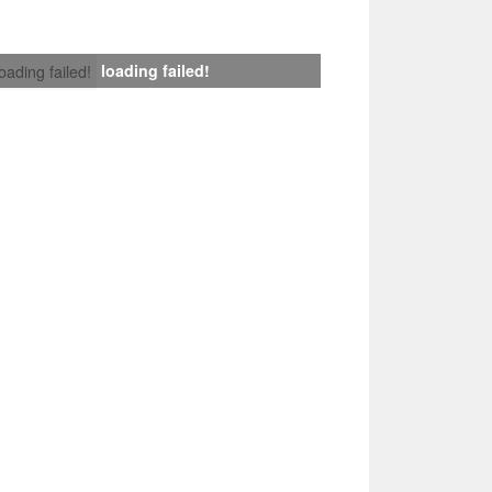
loading failed!
loading failed!