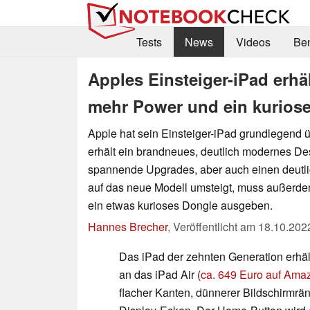
Tests
News
Videos
Be
Apples Einsteiger-iPad erhä
mehr Power und ein kurios
Apple hat sein Einsteiger-iPad grundlegend ü
erhält ein brandneues, deutlich modernes De
spannende Upgrades, aber auch einen deutli
auf das neue Modell umsteigt, muss außerdem
ein etwas kurioses Dongle ausgeben.
Hannes Brecher
,
Veröffentlicht am
18.10.202
Das iPad der zehnten Generation erhält
an das iPad Air (
ca. 649 Euro auf Ama
flacher Kanten, dünnerer Bildschirmrä