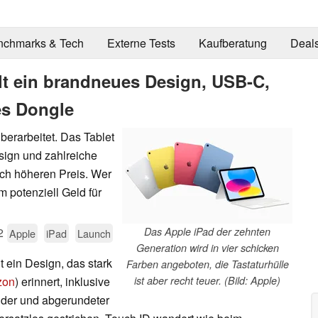
nchmarks & Tech
Externe Tests
Kaufberatung
Deal
lt ein brandneues Design, USB-C,
es Dongle
berarbeitet. Das Tablet
sign und zahlreiche
ch höheren Preis. Wer
 potenziell Geld für
2
Das Apple iPad der zehnten
Apple
iPad
Launch
Generation wird in vier schicken
 ein Design, das stark
Farben angeboten, die Tastaturhülle
zon
) erinnert, inklusive
ist aber recht teuer. (Bild: Apple)
nder und abgerundeter