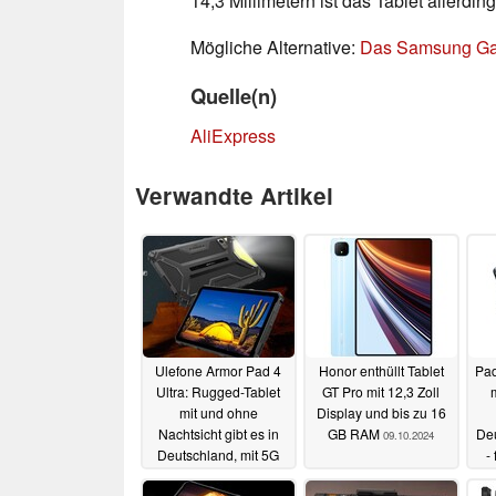
14,3 Millimetern ist das Tablet allerdi
Mögliche Alternative:
Das Samsung Gal
Quelle(n)
AliExpress
Verwandte Artikel
Ulefone Armor Pad 4
Honor enthüllt Tablet
Pad
Ultra: Rugged-Tablet
GT Pro mit 12,3 Zoll
mit und ohne
Display und bis zu 16
Nachtsicht gibt es in
GB RAM
Deu
09.10.2024
Deutschland, mit 5G
-
und drei Kartenslots