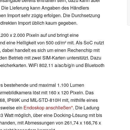
eisangabe bereits enthalten sein, dazu kann aber
Die Lieferung kann Angaben des Händlers
inen Import sehr zügig erfolgen. Die Durchsetzung
 direkten Import üblich kaum gegeben.
.200 x 2.000 Pixeln auf und bringt eine
d eine Helligkeit von 500 cd/m² mit. Als SoC nutzt
, dabei handelt es sich um einen Rechenchip mit
en Betrieb mit zwei SIM-Karten unterstützt. Dazu
peicherkarten. WiFi 802.11 a/ac/b/g/n und Bluetooth
EDs bestehende und maximal 1.100 Lumen
rmebildkamera löst mit 160 x 120 Pixeln. Das
P68, IP69K und MIL-STD-810H mit, mithilfe eines
lsweise ein
Endoskop anschließen
. Die Ladung
33 Watt möglich, über eine Docking-Lösung mit bis
orhanden, mit Abmessungen von 261,74 x 166,76 x