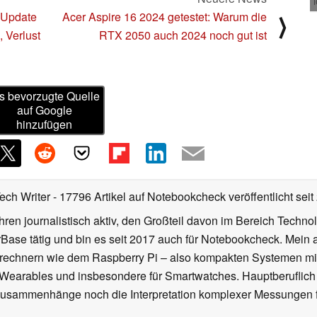
e-Update
Acer Aspire 16 2024 getestet: Warum die
⟩
 Verlust
RTX 2050 auch 2024 noch gut ist
s bevorzugte Quelle
auf Google
hinzufügen
Tech Writer
- 17796 Artikel auf Notebookcheck veröffentlicht
seit
ahren journalistisch aktiv, den Großteil davon im Bereich Techn
se tätig und bin es seit 2017 auch für Notebookcheck. Mein ak
rechnern wie dem Raspberry Pi – also kompakten Systemen mit
n Wearables und insbesondere für Smartwatches. Hauptberuflich
Zusammenhänge noch die Interpretation komplexer Messungen f