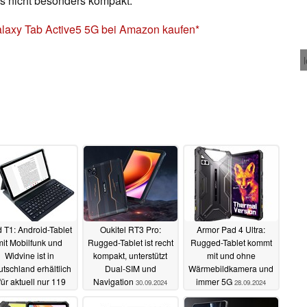
ngs nicht besonders kompakt.
axy Tab Active5 5G bei Amazon kaufen
 T1: Android-Tablet
Oukitel RT3 Pro:
Armor Pad 4 Ultra:
mit Mobilfunk und
Rugged-Tablet ist recht
Rugged-Tablet kommt
Widvine ist in
kompakt, unterstützt
mit und ohne
tschland erhältlich
Dual-SIM und
Wärmebildkamera und
 für aktuell nur 119
Navigation
immer 5G
30.09.2024
28.09.2024
Euro
08.10.2024