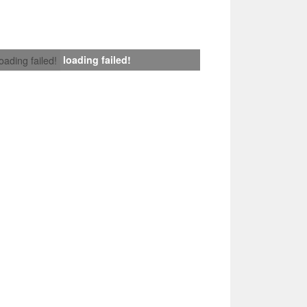
loading failed!
loading failed!