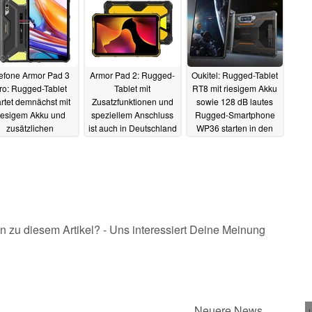
efone Armor Pad 3
Armor Pad 2: Rugged-
Oukitel: Rugged-Tablet
ro: Rugged-Tablet
Tablet mit
RT8 mit riesigem Akku
artet demnächst mit
Zusatzfunktionen und
sowie 128 dB lautes
iesigem Akku und
speziellem Anschluss
Rugged-Smartphone
zusätzlichen
ist auch in Deutschland
WP36 starten in den
unktionen
erhältlich
Verkauf (Ad)
21.04.2024
20.04.2024
27.03.2024
n zu diesem Artikel? - Uns interessiert Deine Meinung
Neuere News