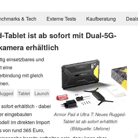
nchmarks & Tech
Externe Tests
Kaufberatung
Deal
Tablet ist ab sofort mit Dual-5G-
amera erhältlich
itig einsetzbares und
t eine
rbindung mit gleich
men.
Rugged
Tablet
Launch
 sofort erhältlich - dabei
ner eingebauten
Armor Pad 4 Ultra T: Neues Rugged-
Tablet ist ab sofort erhältlich
dell im direkten Import
(Bildquelle: Ulefone)
s von rund 365 Euro,