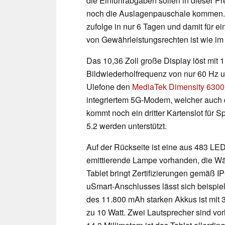
die Einfuhrabgaben sollen in dieser Pr
noch die Auslagenpauschale kommen. 
zufolge in nur 6 Tagen und damit für e
von Gewährleistungsrechten ist wie im
Das 10,36 Zoll große Display löst mit 1
Bildwiederholfrequenz von nur 60 Hz un
Ulefone den
MediaTek Dimensity 6300
integriertem 5G-Modem, welcher auch d
kommt noch ein dritter Kartenslot für S
5.2 werden unterstützt.
Auf der Rückseite ist eine aus 483 L
emittierende Lampe vorhanden, die Wä
Tablet bringt Zertifizierungen gemäß I
uSmart-Anschlusses lässt sich beispie
des 11.800 mAh starken Akkus ist mit 
zu 10 Watt. Zwei Lautsprecher sind v