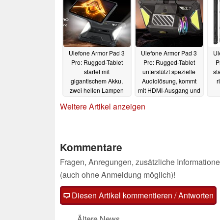
17.11.2024
Ulefone Armor Pad 3
Ulefone Armor Pad 3
Ul
Pro: Rugged-Tablet
Pro: Rugged-Tablet
P
startet mit
unterstützt spezielle
st
gigantischem Akku,
Audiolösung, kommt
r
zwei hellen Lampen
mit HDMI-Ausgang und
und drei Kartenslots
gigantischem Akku
F
Weitere Artikel anzeigen
15.05.2024
05.05.2024
Kommentare
Fragen, Anregungen, zusätzliche Informatione
(auch ohne Anmeldung möglich)!
Diesen Artikel kommentieren / Antworten
Ältere News