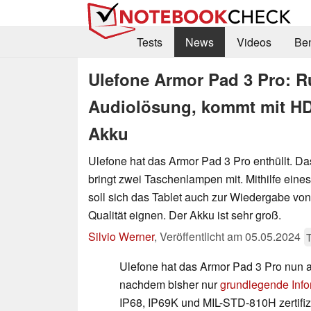
Tests
News
Videos
Be
Ulefone Armor Pad 3 Pro: Ru
Audiolösung, kommt mit H
Akku
Ulefone hat das Armor Pad 3 Pro enthüllt. Das
bringt zwei Taschenlampen mit. Mithilfe eine
soll sich das Tablet auch zur Wiedergabe von
Qualität eignen. Der Akku ist sehr groß.
Silvio Werner
,
Veröffentlicht am
05.05.2024
T
Ulefone hat das Armor Pad 3 Pro nun au
nachdem bisher nur
grundlegende Info
IP68, IP69K und MIL-STD-810H zertifiz