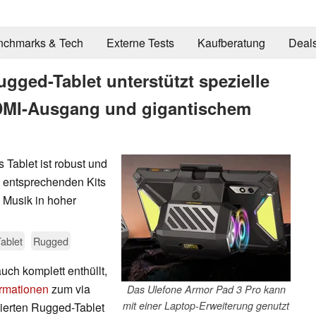
nchmarks & Tech
Externe Tests
Kaufberatung
Deal
gged-Tablet unterstützt spezielle
DMI-Ausgang und gigantischem
 Tablet ist robust und
s entsprechenden Kits
 Musik in hoher
ablet
Rugged
ch komplett enthüllt,
rmationen
zum via
Das Ulefone Armor Pad 3 Pro kann
mit einer Laptop-Erweiterung genutzt
ierten Rugged-Tablet