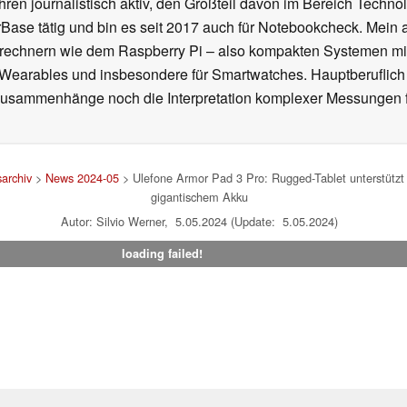
ahren journalistisch aktiv, den Großteil davon im Bereich Techn
se tätig und bin es seit 2017 auch für Notebookcheck. Mein ak
rechnern wie dem Raspberry Pi – also kompakten Systemen mit
n Wearables und insbesondere für Smartwatches. Hauptberuflich
Zusammenhänge noch die Interpretation komplexer Messungen f
archiv
>
News 2024-05
> Ulefone Armor Pad 3 Pro: Rugged-Tablet unterstütz
gigantischem Akku
Autor: Silvio Werner, 5.05.2024 (Update: 5.05.2024)
loading failed!