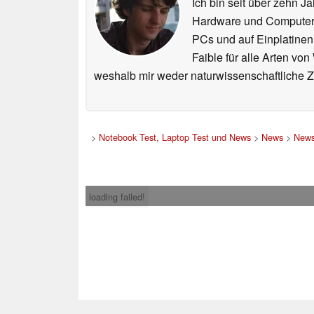
Ich bin seit über zehn J
Hardware und ComputerBa
PCs und auf Einplatinen
Faible für alle Arten vo
weshalb mir weder naturwissenschaftliche 
>
Notebook Test, Laptop Test und News
>
News
>
News
loading failed!