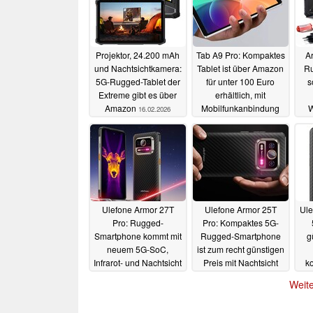
Projektor, 24.200 mAh
Tab A9 Pro: Kompaktes
Ar
und Nachtsichtkamera:
Tablet ist über Amazon
Ru
5G-Rugged-Tablet der
für unter 100 Euro
s
Extreme gibt es über
erhältlich, mit
Amazon
Mobilfunkanbindung
W
16.02.2026
e
13.10.2025
Ulefone Armor 27T
Ulefone Armor 25T
Ule
Pro: Rugged-
Pro: Kompaktes 5G-
Smartphone kommt mit
Rugged-Smartphone
g
neuem 5G-SoC,
ist zum recht günstigen
Infrarot- und Nachtsicht
Preis mit Nachtsicht
k
und speziellem
und Wärmebild
mi
Weite
Erweiterungsport
erhältlich
02.06.2024
23.06.2024