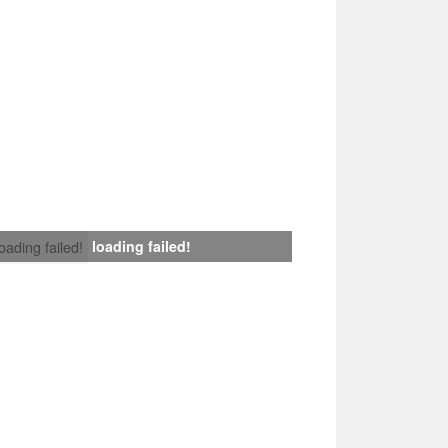
loading failed!
loading failed!