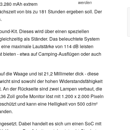
werden
 33.280 mAh extrem
chszeit von bis zu 181 Stunden ergeben soll. Der
.
und-Kit. Dieses wird über einen speziellen
gleichzeitig als Ständer. Das beleuchtete System
d eine maximale Lautstärke von 114 dB leisten
t bieten - etwa auf Camping-Ausflügen oder auch
uf die Waage und ist 21,2 Millimeter dick - diese
cht sind sowohl der hohen Widerstandsfähigkeit
. An der Rückseite sind zwei Lampen verbaut, die
36 Zoll große Monitor löst mit 1.200 x 2.000 Pixeln
geschützt und kann eine Helligkeit von 500 cd/m²
anden.
ngesetzt. Dabei handelt es sich um einen SoC mit