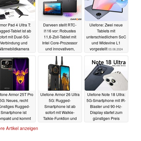
mor Pad 4 Ultra T:
Darveen stellt RTC-
Ulefone: Zwei neue
gged-Tablet ist ab
I116 vor: Robustes
Tablets mit
ofort mit Dual-5G-
11,6-Zoll-Tablet mit
unterschiedlichem SoC
Verbindung und
Intel Core-Prozessor
und Widevine L1
ärmebildkamera
und innovativem,
vorgestellt
03.08.2024
rhältlich
austauschbarem
04.10.2024
Doppel-Akku-System
27.09.2024
fone Armor 25T Pro
Ulefone Armor 26 Ultra
Ulefone Note 18 Ultra:
5G: Neues, recht
5G: Rugged-
5G-Smartphone mit IR-
ünstiges Rugged-
Smartphone ist ab
Blaster und 90-Hz-
Smartphone ist
sofort mit Walkie-
Display startet zum
ompakt und kommt
Talkie-Funktion und
günstigen Preis
t Nachtsichtkamera
großem Akku erhältlich
18.05.2024
re Artikel anzeigen
und Wärmebild
19.05.2024
26.05.2024