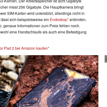
53-Kernen. Der Arbeitsspeicher ist acht Gigabyte
eicher misst 256 Gigabyte. Die Hauptkamera bringt
ei SIM-Karten wird unterstützt, allerdings nicht in
lässt sich beispielsweise ein
Endoskop
anbinden.
ai, genaue Informationen zum Preis fehlen noch.
owohl eine Handschlaufe als auch eine Befestigung
or Pad 2 bei Amazon kaufen