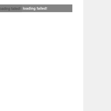
loading failed!
loading failed!