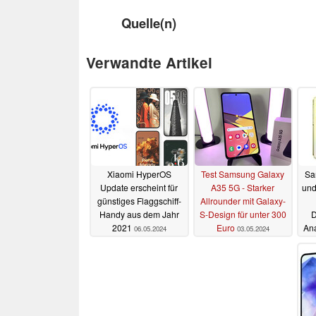
Quelle(n)
Verwandte Artikel
Xiaomi HyperOS
Test Samsung Galaxy
Sa
Update erscheint für
A35 5G - Starker
und
günstiges Flaggschiff-
Allrounder mit Galaxy-
Handy aus dem Jahr
S-Design für unter 300
D
2021
Euro
Ana
06.05.2024
03.05.2024