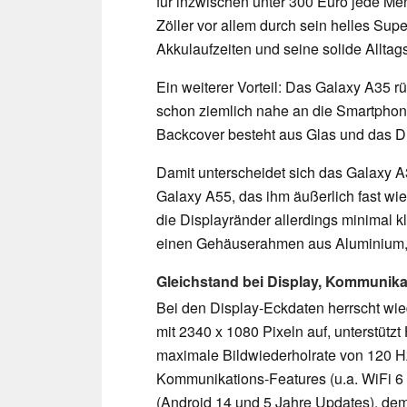
für inzwischen unter 300 Euro jede Me
Zöller vor allem durch sein helles Su
Akkulaufzeiten und seine solide Allta
Ein weiterer Vorteil: Das Galaxy A35 r
schon ziemlich nahe an die Smartphone
Backcover besteht aus Glas und das Dis
Damit unterscheidet sich das Galaxy A
Galaxy A55, das ihm äußerlich fast wi
die Displayränder allerdings minimal k
einen Gehäuserahmen aus Aluminium, d
Gleichstand bei Display, Kommunika
Bei den Display-Eckdaten herrscht wi
mit 2340 x 1080 Pixeln auf, unterstüt
maximale Bildwiederholrate von 120 Hz
Kommunikations-Features (u.a. WiFi 6 
(Android 14 und 5 Jahre Updates), 