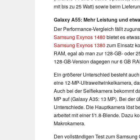
mit bis zu 25 Watt) sowie beim Lieferum
Galaxy A55: Mehr Leistung und etw
Der Performance-Vergleich fällt zugun
Samsung Exynos 1480
bietet es etwas
Samsung Exynos 1380
zum Einsatz ko
RAM, egal ab man zur 128-GB- oder 256
128-GB-Version dagegen nur 6 GB RA
Ein größerer Unterschied besteht auc
eine 12-MP-Ultraweitwinkelkamera, da
Auch bei der Selfiekamera bekommt das
MP auf (Galaxy A35: 13 MP). Bei der ü
Unterschiede. Die Hauptkamera löst b
arbeitet mit einer f/1.8-Blende. Dazu 
Makrokamera.
Den vollständigen Test zum Samsung 