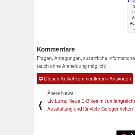
S
L
A
A55
l
Sm
Kommentare
Fragen, Anregungen, zusätzliche Informatione
(auch ohne Anmeldung möglich)!
Diesen Artikel kommentieren / Antworten
Ältere News
Liv Lurra: Neue E-Bikes mit umfangreich
⟨
Ausstattung und für viele Gelegenheiten
Al