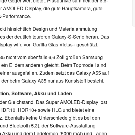
nge Gegenwert bietet. Pluspunkte sammelt der 6,6-
per AMOLED-Display, die gute Hauptkamera, gute
gs-Performance.
ückt hinsichtlich Design und Materialanmutung
s der deutlich teureren Galaxy-S-Serie heran. Das
play wird von Gorilla Glas Victus+ geschützt.
35 nicht vom ebenfalls 6,6 Zoll großen Samsung
e ein Ei dem anderen gleicht. Beim Topmodell sind
leiner ausgefallen. Zudem setzt das Galaxy A55 auf
er beim Galaxy A35 nur aus Kunststoff besteht.
tion, Software, Akku und Laden
eder Gleichstand. Das Super AMOLED-Display löst
zt HDR10, HDR10+ sowie HLG und bietet eine
. Ebenfalls keine Unterschiede gibt es bei den
und Bluetooth 5.3), der Software-Ausstattung
dem Akku und dem Ladetempo (5000 mAh und Laden