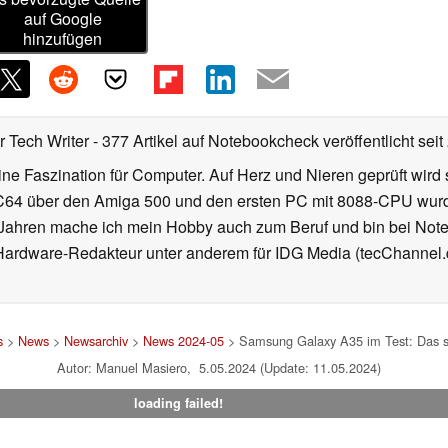
auf Google
hinzufügen
r Tech Writer
- 377 Artikel auf Notebookcheck veröffentlicht
seit
ne Faszination für Computer. Auf Herz und Nieren geprüft wird
64 über den Amiga 500 und den ersten PC mit 8088-CPU wurde d
0 Jahren mache ich mein Hobby auch zum Beruf und bin bei Not
s Hardware-Redakteur unter anderem für IDG Media (tecChanne
s
>
News
>
Newsarchiv
>
News 2024-05
> Samsung Galaxy A35 im Test: Das s
Autor: Manuel Masiero, 5.05.2024 (Update: 11.05.2024)
loading failed!