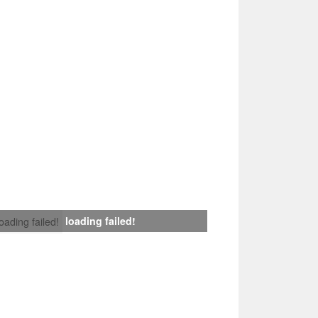
loading failed!
loading failed!