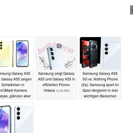
msung Galaxy A35
Samsung zeigt Galaxy
Samsung Galaxy A35
 Galaxy A55 zeigen
A55 und Galaxy A35 in
5G vs. Nothing Phone
Schwächen in
offiziellen Promo-
(2a): Samsung spart im
xOMark Kamera-
Videos
Spec-Vergleich in drei
12.03.2024
lyse, glänzen aber
wichtigen Bereichen
im Display-Test
11.03.2024
18.03.2024