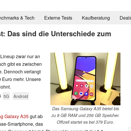
nchmarks & Tech
Externe Tests
Kaufberatung
Deal
: Das sind die Unterschiede zum
Lineup zwar nur an
sch gibt es zwischen
. Dennoch verlangt
 Euro mehr. Unsere
lohnt.
4
5G
Android
Das Samsung Galaxy A35 bietet bis
zu 8 GB RAM und 256 GB Speicher.
g Galaxy A35
gut ab
Offizell startet es bei 379 Euro.
lasse-Smartphone, das