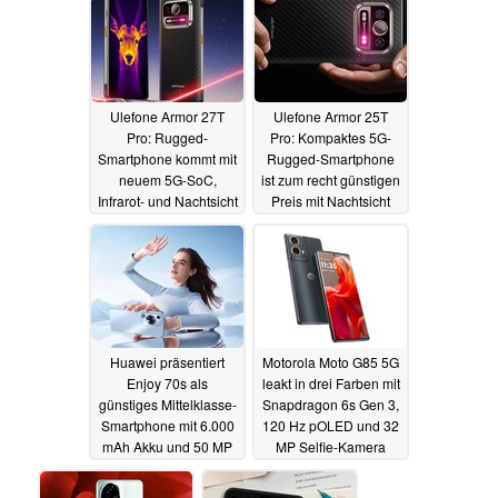
28.07.2024
Ulefone Armor 27T
Ulefone Armor 25T
Pro: Rugged-
Pro: Kompaktes 5G-
Smartphone kommt mit
Rugged-Smartphone
neuem 5G-SoC,
ist zum recht günstigen
Infrarot- und Nachtsicht
Preis mit Nachtsicht
und speziellem
und Wärmebild
Erweiterungsport
erhältlich
02.06.2024
23.06.2024
Huawei präsentiert
Motorola Moto G85 5G
Enjoy 70s als
leakt in drei Farben mit
günstiges Mittelklasse-
Snapdragon 6s Gen 3,
Smartphone mit 6.000
120 Hz pOLED und 32
mAh Akku und 50 MP
MP Selfie-Kamera
Kamera
28.05.2024
28.05.2024