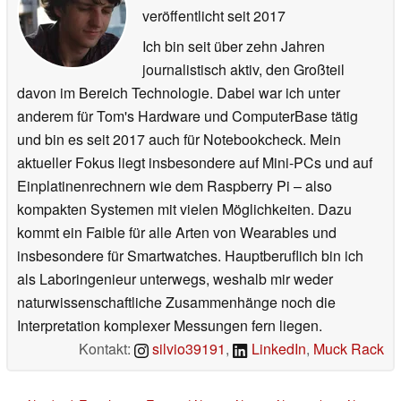
veröffentlicht
seit 2017
Ich bin seit über zehn Jahren
journalistisch aktiv, den Großteil
davon im Bereich Technologie. Dabei war ich unter
anderem für Tom's Hardware und ComputerBase tätig
und bin es seit 2017 auch für Notebookcheck. Mein
aktueller Fokus liegt insbesondere auf Mini-PCs und auf
Einplatinenrechnern wie dem Raspberry Pi – also
kompakten Systemen mit vielen Möglichkeiten. Dazu
kommt ein Faible für alle Arten von Wearables und
insbesondere für Smartwatches. Hauptberuflich bin ich
als Laboringenieur unterwegs, weshalb mir weder
naturwissenschaftliche Zusammenhänge noch die
Interpretation komplexer Messungen fern liegen.
Kontakt:
silvio39191
,
LinkedIn
,
Muck Rack