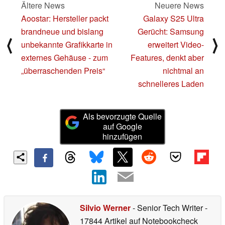
Ältere News
Neuere News
Aoostar: Hersteller packt
Galaxy S25 Ultra
brandneue und bislang
Gerücht: Samsung
⟨
⟩
unbekannte Grafikkarte in
erweitert Video-
externes Gehäuse - zum
Features, denkt aber
„überraschenden Preis“
nichtmal an
schnelleres Laden
Als bevorzugte Quelle
auf Google
hinzufügen
Silvio Werner
- Senior Tech Writer
-
17844 Artikel auf Notebookcheck