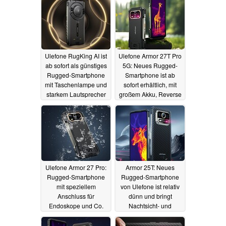
Ulefone RugKing AI ist
Ulefone Armor 27T Pro
ab sofort als günstiges
5G: Neues Rugged-
Rugged-Smartphone
Smartphone ist ab
mit Taschenlampe und
sofort erhältlich, mit
starkem Lautsprecher
großem Akku, Reverse
erhältlich
Wireless Charging und
27.09.2025
FLIR-Kamera
19.08.2024
Ulefone Armor 27 Pro:
Armor 25T: Neues
Rugged-Smartphone
Rugged-Smartphone
mit speziellem
von Ulefone ist relativ
Anschluss für
dünn und bringt
Endoskope und Co.
Nachtsicht- und
kommt mit
Wärmebildkameras mit
Nachtsichtkamera
10.07.2024