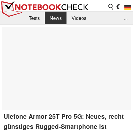
Tests
News
Videos
...
Benchmarks & Tech
Externe Tests
Kaufberatung
Deals
Suche
Jobs
Forum
Ulefone Armor 25T Pro 5G: Neues, recht
günstiges Rugged-Smartphone ist