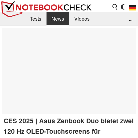
Tests
News
Videos
...
Benchmarks & Tech
Externe Tests
Kaufberatung
Deals
Suche
Jobs
Forum
CES 2025 | Asus Zenbook Duo bietet zwei
120 Hz OLED-Touchscreens für