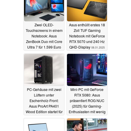
Zwei OLED-
Asus enthüllt erstes 18
Touchscreens in einem
Zoll TUF Gaming
Notebook: Asus
Notebook mit GeForce
ZenBook Duo mit Core
RTX 5070 und 240 Hz
Ultra 7 für 1.599 Euro
QHD-Display
08.01.2025
11.06.2025
PC-Gehäuse mit zwei
Mini-PC mit GeForce
Lüftern unter
RTX 5080: Asus
Eschenholz-Front:
präsentiert ROG NUC
Asus ProArt PA401
(2025) für Gaming-
Wood Edition startet für
Enthusiasten mit wenig
119 Euro
Platz
07.01.2025
07.01.2025