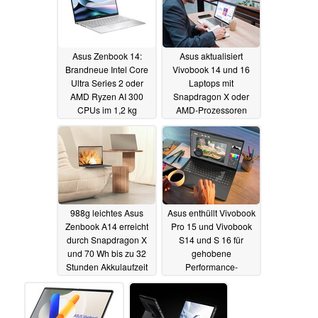
Asus Zenbook 14:
Asus aktualisiert
Brandneue Intel Core
Vivobook 14 und 16
Ultra Series 2 oder
Laptops mit
AMD Ryzen AI 300
Snapdragon X oder
CPUs im 1,2 kg
AMD-Prozessoren
Kompakt-Notebook
07.01.2025
07.01.2025
988g leichtes Asus
Asus enthüllt Vivobook
Zenbook A14 erreicht
Pro 15 und Vivobook
durch Snapdragon X
S14 und S 16 für
und 70 Wh bis zu 32
gehobene
Stunden Akkulaufzeit
Performance-
Ansprüche
07.01.2025
07.01.2025