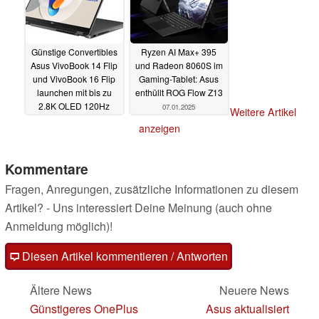
Günstige Convertibles
Ryzen AI Max+ 395
Asus VivoBook 14 Flip
und Radeon 8060S im
und VivoBook 16 Flip
Gaming-Tablet: Asus
launchen mit bis zu
enthüllt ROG Flow Z13
2.8K OLED 120Hz
07.01.2025
Weitere Artikel
Touch
07.01.2025
anzeigen
Kommentare
Fragen, Anregungen, zusätzliche Informationen zu diesem
Artikel? - Uns interessiert Deine Meinung (auch ohne
Anmeldung möglich)!
Diesen Artikel kommentieren / Antworten
Ältere News
Neuere News
Günstigeres OnePlus
Asus aktualisiert