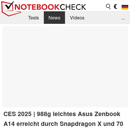
Tests
News
Videos
...
Benchmarks & Tech
Externe Tests
Kaufberatung
Deals
Suche
Jobs
Forum
CES 2025 | 988g leichtes Asus Zenbook
A14 erreicht durch Snapdragon X und 70