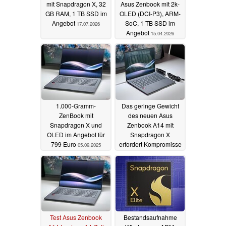
mit Snapdragon X, 32
Asus Zenbook mit 2k-
GB RAM, 1 TB SSD im
OLED (DCI-P3), ARM-
Angebot
SoC, 1 TB SSD im
17.07.2026
Angebot
15.04.2026
1.000-Gramm-
Das geringe Gewicht
ZenBook mit
des neuen Asus
Snapdragon X und
Zenbook A14 mit
OLED im Angebot für
Snapdragon X
799 Euro
erfordert Kompromisse
05.09.2025
02.02.2025
Test Asus Zenbook
Bestandsaufnahme