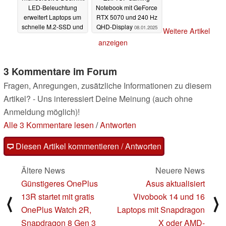
LED-Beleuchtung
Notebook mit GeForce
erweitert Laptops um
RTX 5070 und 240 Hz
schnelle M.2-SSD und
QHD-Display
08.01.2025
Weitere Artikel
viele Ports
08.01.2025
anzeigen
3 Kommentare im Forum
Fragen, Anregungen, zusätzliche Informationen zu diesem
Artikel? - Uns interessiert Deine Meinung (auch ohne
Anmeldung möglich)!
Alle 3 Kommentare lesen
/
Antworten
Diesen Artikel kommentieren / Antworten
Ältere News
Neuere News
Günstigeres OnePlus
Asus aktualisiert
13R startet mit gratis
Vivobook 14 und 16
⟨
⟩
OnePlus Watch 2R,
Laptops mit Snapdragon
Snapdragon 8 Gen 3
X oder AMD-