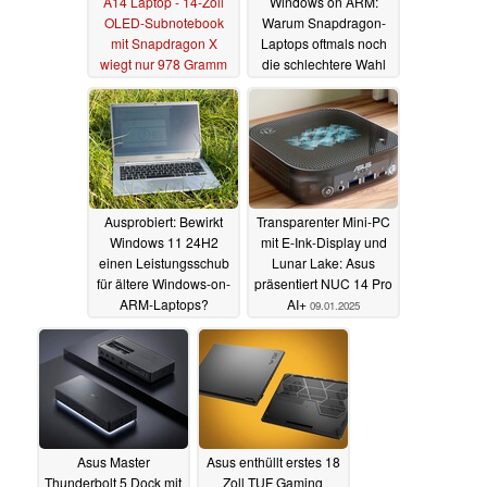
A14 Laptop - 14-Zoll
Windows on ARM:
OLED-Subnotebook
Warum Snapdragon-
mit Snapdragon X
Laptops oftmals noch
wiegt nur 978 Gramm
die schlechtere Wahl
gegenüber AMD & Intel
31.01.2025
sind
25.01.2025
Ausprobiert: Bewirkt
Transparenter Mini-PC
Windows 11 24H2
mit E-Ink-Display und
einen Leistungsschub
Lunar Lake: Asus
für ältere Windows-on-
präsentiert NUC 14 Pro
ARM-Laptops?
AI+
09.01.2025
18.01.2025
Asus Master
Asus enthüllt erstes 18
Thunderbolt 5 Dock mit
Zoll TUF Gaming