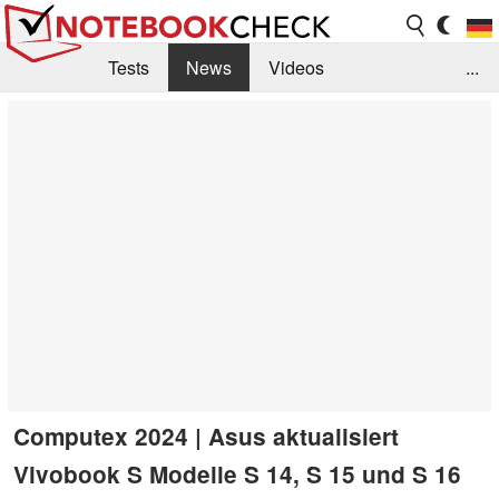
Tests
News
Videos
...
Benchmarks & Tech
Externe Tests
Kaufberatung
Deals
Suche
Jobs
Forum
Computex 2024 | Asus aktualisiert
Vivobook S Modelle S 14, S 15 und S 16