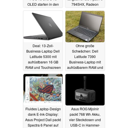
OLED starten in den
7945HX, Radeon
Verkauf
890M übertrifft 780M
29.07.2024
um 42%
11.06.2024
Deal: 13-Zoll-
Ohne große
Business-Laptop Dell
Schwächen: Dell
Latitude 5300 mit
Latitude 7390
aufrüstbaren 16 GB
Business-Laptop mit
RAM und Touchscreen
aufrüstbarem RAM und
für nur 199 Euro
langer Akkulaufzeit für
generalüberholt
unschlagbare 164
Euro refurbished
05.06.2024
05.06.2024
Fluides Laptop-Design
Asus ROG Mjolnir
dank E-Ink-Display:
packt 768 Wh Akku,
Asus Project Dali packt
vier Steckdosen und
Spectra 6 Panel auf
USB-C in Hammer-