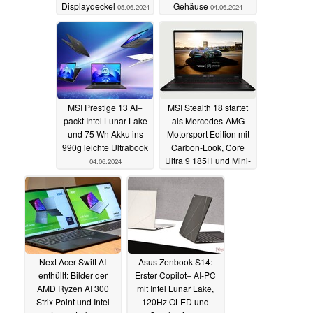
Displaydeckel
Gehäuse
05.06.2024
04.06.2024
MSI Prestige 13 AI+
MSI Stealth 18 startet
packt Intel Lunar Lake
als Mercedes-AMG
und 75 Wh Akku ins
Motorsport Edition mit
990g leichte Ultrabook
Carbon-Look, Core
Ultra 9 185H und Mini-
04.06.2024
LED-Display
04.06.2024
Next Acer Swift AI
Asus Zenbook S14:
enthüllt: Bilder der
Erster Copilot+ AI-PC
AMD Ryzen AI 300
mit Intel Lunar Lake,
Strix Point und Intel
120Hz OLED und