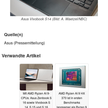
Asus Vivobook S14 (Bild: A. Waetzel/NBC)
Quelle(n)
Asus (Pressemitteilung)
Verwandte Artikel
Mit AMD Ryzen AI 9-
AMD Ryzen AI 9 HX
CPUs: Asus Zenbook S
370 ist in ersten
16 sowie Vivobook S
Benchmarks
14, S 15 und S 16
langsamer als Ryzen 9