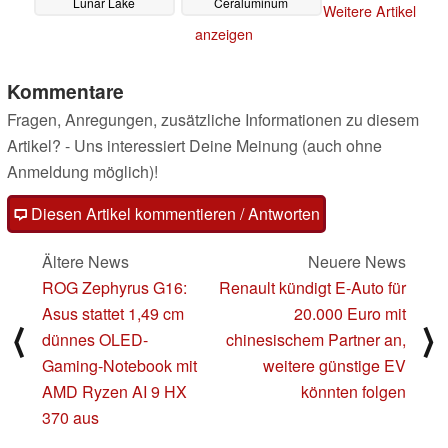
Lunar Lake
Ceraluminum
Weitere Artikel
Generationen
angekündigt
04.06.2024
04.06.2024
anzeigen
Kommentare
Fragen, Anregungen, zusätzliche Informationen zu diesem
Artikel? - Uns interessiert Deine Meinung (auch ohne
Anmeldung möglich)!
Diesen Artikel kommentieren / Antworten
Ältere News
Neuere News
ROG Zephyrus G16:
Renault kündigt E-Auto für
Asus stattet 1,49 cm
20.000 Euro mit
⟨
⟩
dünnes OLED-
chinesischem Partner an,
Gaming-Notebook mit
weitere günstige EV
AMD Ryzen AI 9 HX
könnten folgen
370 aus