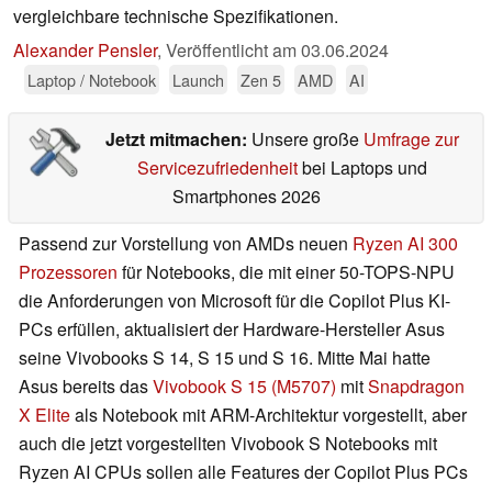
vergleichbare technische Spezifikationen.
Alexander Pensler
,
Veröffentlicht am
03.06.2024
Laptop / Notebook
Launch
Zen 5
AMD
AI
Jetzt mitmachen:
Unsere große
Umfrage zur
Servicezufriedenheit
bei Laptops und
Smartphones 2026
Passend zur Vorstellung von AMDs neuen
Ryzen AI 300
Prozessoren
für Notebooks, die mit einer 50-TOPS-NPU
die Anforderungen von Microsoft für die Copilot Plus KI-
PCs erfüllen, aktualisiert der Hardware-Hersteller Asus
seine Vivobooks S 14, S 15 und S 16. Mitte Mai hatte
Asus bereits das
Vivobook S 15 (M5707)
mit
Snapdragon
X Elite
als Notebook mit ARM-Architektur vorgestellt, aber
auch die jetzt vorgestellten Vivobook S Notebooks mit
Ryzen AI CPUs sollen alle Features der Copilot Plus PCs