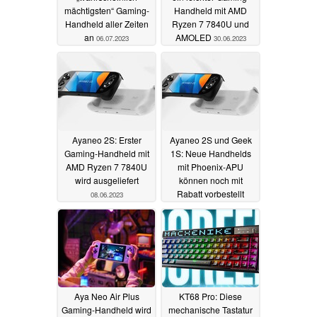
mächtigsten“ Gaming-
Handheld mit AMD
Handheld aller Zeiten
Ryzen 7 7840U und
an
AMOLED
06.07.2023
30.06.2023
Ayaneo 2S: Erster
Ayaneo 2S und Geek
Gaming-Handheld mit
1S: Neue Handhelds
AMD Ryzen 7 7840U
mit Phoenix-APU
wird ausgeliefert
können noch mit
Rabatt vorbestellt
08.06.2023
werden
31.05.2023
Aya Neo Air Plus
KT68 Pro: Diese
Gaming-Handheld wird
mechanische Tastatur