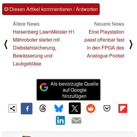
Diesen Artikel kommentieren / Antworten
Ältere News
Neuere News
Heisenberg LawnMeister H1
Eine Playstation
Mähroboter startet mit
passt offenbar fast
⟨
⟩
Diebstahlsicherung,
in den FPGA des
Bewässerung und
Analogue Pocket
Laubgebläse
Als bevorzugte Quelle
auf Google
hinzufügen