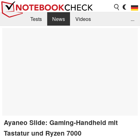
Tests
News
Videos
...
Benchmarks & Tech
Externe Tests
Kaufberatung
Deals
Suche
Jobs
Forum
Ayaneo Slide: Gaming-Handheld mit
Tastatur und Ryzen 7000