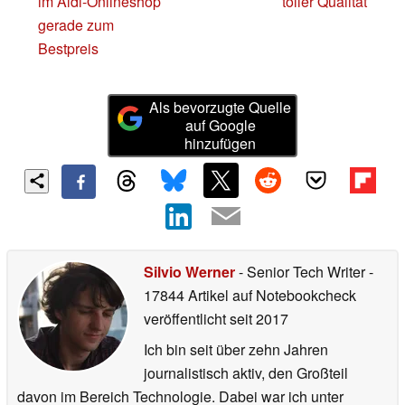
im Aldi-Onlineshop
toller Qualität
gerade zum
Bestpreis
Als bevorzugte Quelle
auf Google
hinzufügen
Silvio Werner
- Senior Tech Writer
-
17844 Artikel auf Notebookcheck
veröffentlicht
seit 2017
Ich bin seit über zehn Jahren
journalistisch aktiv, den Großteil
davon im Bereich Technologie. Dabei war ich unter