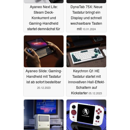
Ayaneo Next Lite:
DynaTab 75X: Neue
Steam Deck-
Tastatur bringt ein
Konkurrent und
Display und schnell
Gaming-Handheld
wechselbare Tasten
startet demnächst für
mit
10.01.2024
299 Dollar - aber doch
nicht mit SteamOS
12.01.2024
Ayaneo Slide: Gaming-
Keychron Q1 HE
Handheld mit Tastatur
Tastatur startet mit
ist ab sofort bestellbar
innovativen Hall-Effekt-
Schaltern auf
20.12.2023
Kickstarter
05.12.2023