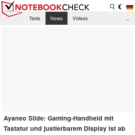
Tests
News
Videos
...
Benchmarks & Tech
Externe Tests
Kaufberatung
Deals
Suche
Jobs
Forum
Ayaneo Slide: Gaming-Handheld mit
Tastatur und justierbarem Display ist ab