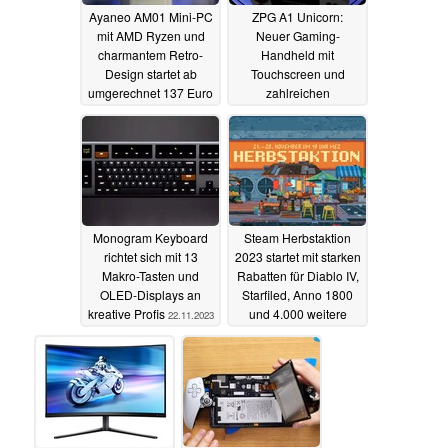
Ayaneo AM01 Mini-PC
ZPG A1 Unicorn:
mit AMD Ryzen und
Neuer Gaming-
charmantem Retro-
Handheld mit
Design startet ab
Touchscreen und
umgerechnet 137 Euro
zahlreichen
auf Indiegogo
Eingabemöglichkeiten
28.11.2023
27.11.2023
Monogram Keyboard
Steam Herbstaktion
richtet sich mit 13
2023 startet mit starken
Makro-Tasten und
Rabatten für Diablo IV,
OLED-Displays an
Starfiled, Anno 1800
kreative Profis
und 4.000 weitere
22.11.2023
Spiele
21.11.2023