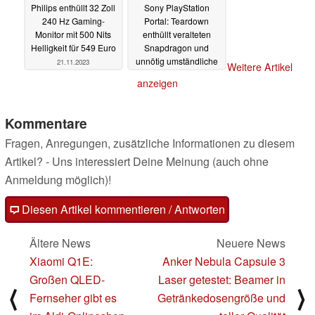
Philips enthüllt 32 Zoll
Sony PlayStation
240 Hz Gaming-
Portal: Teardown
Monitor mit 500 Nits
enthüllt veralteten
Helligkeit für 549 Euro
Snapdragon und
unnötig umständliche
21.11.2023
Weitere Artikel
Reparaturen
20.11.2023
anzeigen
Kommentare
Fragen, Anregungen, zusätzliche Informationen zu diesem
Artikel? - Uns interessiert Deine Meinung (auch ohne
Anmeldung möglich)!
Diesen Artikel kommentieren / Antworten
Ältere News
Neuere News
Xiaomi Q1E:
Anker Nebula Capsule 3
Großen QLED-
Laser getestet: Beamer in
⟨
⟩
Fernseher gibt es
Getränkedosengröße und