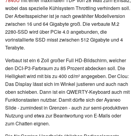
7840U
mit einer maximalen TDP von 28 Watt zum Einsatz,
wobei das spezielle Kühlsystem Throttling verhindern soll.
Der Arbeitsspeicher ist je nach gewählter Modellversion
zwischen 16 und 64 Gigabyte groß. Die verbaute M.2
2280-SSD wird über PCIe 4.0 angebunden, die
vorinstallierte SSD misst zwischen 512 Gigabyte und 4
Terabyte.
Verbaut ist ein 6 Zoll großer Full HD-Bildschirm, welcher
den DCI-P3-Farbraum zu 85 Prozent abdecken soll. Die
Helligkeit wird mit bis zu 400 cd/m² angegeben. Der Clou:
Das Display lässt sich im Winkel justieren und auch nach
oben schieben. Dann ist ein QWERTY-Keyboard auch mit
Funktionstasten nutzbar. Damit dürfte sich der Ayaneo
Slide - zumindest in Grenzen - auch zur semi-produktiven
Nutzung und etwa zur Beantwortung von E-Mails oder
zum Chatten eignen.