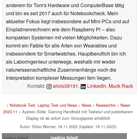
anderem für Tom's Hardware und ComputerBase tätig
und bin es seit 2017 auch für Notebookcheck. Mein
aktueller Fokus liegt insbesondere auf Mini-PCs und auf
Einplatinenrechnern wie dem Raspberry Pi – also
kompakten Systemen mit vielen Möglichkeiten. Dazu
kommt ein Faible für alle Arten von Wearables und
insbesondere für Smartwatches. Hauptberuflich bin ich
als Laboringenieur unterwegs, weshalb mir weder
naturwissenschaftliche Zusammenhänge noch die
Interpretation komplexer Messungen fern liegen.
Kontakt:
silvio39191
,
LinkedIn
,
Muck Rack
>
Notebook Test, Laptop Test und News
>
News
>
Newsarchiv
>
News
2023-11
> Ayaneo Slide: Gaming-Handheld mit Tastatur und justierbarem
Display ist ab sofort zum Vorzugspreis erhältlich
Autor: Silvio Werner, 19.11.2023 (Update: 19.11.2023)
loading failed!
loading failed!