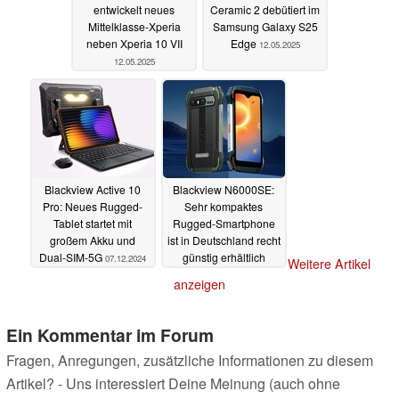
entwickelt neues
Ceramic 2 debütiert im
Mittelklasse-Xperia
Samsung Galaxy S25
neben Xperia 10 VII
Edge
12.05.2025
12.05.2025
Blackview Active 10
Blackview N6000SE:
Pro: Neues Rugged-
Sehr kompaktes
Tablet startet mit
Rugged-Smartphone
großem Akku und
ist in Deutschland recht
Dual-SIM-5G
günstig erhältlich
07.12.2024
Weitere Artikel
17.10.2024
anzeigen
Ein Kommentar im Forum
Fragen, Anregungen, zusätzliche Informationen zu diesem
Artikel? - Uns interessiert Deine Meinung (auch ohne