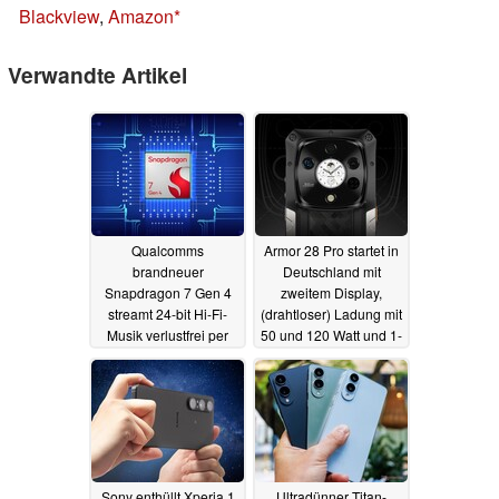
Blackview
,
Amazon
Verwandte Artikel
Qualcomms
Armor 28 Pro startet in
brandneuer
Deutschland mit
Snapdragon 7 Gen 4
zweitem Display,
streamt 24-bit Hi-Fi-
(drahtloser) Ladung mit
Musik verlustfrei per
50 und 120 Watt und 1-
WLAN
Zoll-Sensor
15.05.2025
13.05.2025
Sony enthüllt Xperia 1
Ultradünner Titan-