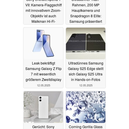
VII: Kamera-Flaggschiff
Rahmen, 200 MP
mit innovativem Zoom-
Hauptkamera und
Objektiv ist auch
Snapdragon 8 Elite:
Walkman Hi-Fi-
Samsung präsentiert
Smartphone
Galaxy S25 Edge
13.05.2025
13.05.2025
Leak bekräftigt
Ultradünnes Samsung
Samsung Galaxy Z Flip
Galaxy S25 Edge stellt
7 mit wesentlich
sich Galaxy S25 Ultra
größerem Zweitdisplay
in Hands-on-Fotos
12.05.2025
12.05.2025
Gerücht: Sony
Corning Gorilla Glass