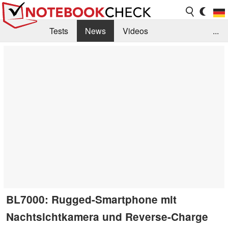
Tests
News
Videos
...
Benchmarks & Tech
Externe Tests
Kaufberatung
Deals
Suche
Jobs
Forum
BL7000: Rugged-Smartphone mit
Nachtsichtkamera und Reverse-Charge