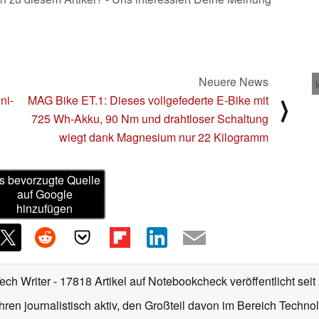
Neuere News
ni-
MAG Bike ET.1: Dieses vollgefederte E-Bike mit
⟩
725 Wh-Akku, 90 Nm und drahtloser Schaltung
wiegt dank Magnesium nur 22 Kilogramm
s bevorzugte Quelle
auf Google
hinzufügen
Tech Writer
- 17818 Artikel auf Notebookcheck veröffentlicht
seit
ahren journalistisch aktiv, den Großteil davon im Bereich Techn