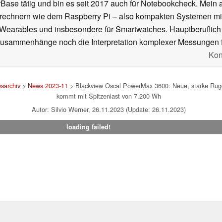
se tätig und bin es seit 2017 auch für Notebookcheck. Mein ak
rechnern wie dem Raspberry Pi – also kompakten Systemen mit
n Wearables und insbesondere für Smartwatches. Hauptberuflich
Zusammenhänge noch die Interpretation komplexer Messungen f
Kon
sarchiv
>
News 2023-11
> Blackview Oscal PowerMax 3600: Neue, starke Rugge
kommt mit Spitzenlast von 7.200 Wh
Autor: Silvio Werner, 26.11.2023 (Update: 26.11.2023)
loading failed!
um
|
Team
|
Datenschutz
|
Kontakt
|
Cookie Einstellungen
| 07.08