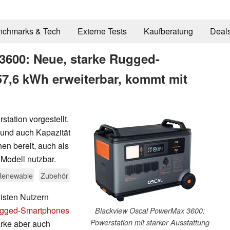
nchmarks & Tech
Externe Tests
Kaufberatung
Deal
3600: Neue, starke Rugged-
 57,6 kWh erweiterbar, kommt mit
tation vorgestellt.
 und auch Kapazität
en bereit, auch als
Modell nutzbar.
Renewable
Zubehör
eisten Nutzern
gged-Smartphones
Blackview Oscal PowerMax 3600:
Powerstation mit starker Ausstattung
arke aber auch