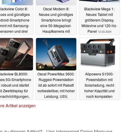
lackview Color 8:
Oscal Modern 8:
Blackview Mega 1:
ues und günstiges
Neues und günstiges
Neues Tablet mit
droid-Smartphone
Smartphone bringt
größerem Display,
mmt mit Samsung-
eine 50-Megapixel-
Widevine und 120-Hz-
ensoren und drei
Hauptkamera mit
Panel
12.03.2024
rtenslots
Samsung-Sensor mit
02.04.2024
12.03.2024
lackview BL8000:
Oscal PowerMax 3600:
Allpowers S1500:
es 5G-Smartphone
Rugged-Powerstation
Powerstation mit
t robust und startet
ist ab sofort mit Rabatt
Solarladung, recht
it Zweitdisplay für
vorbestellbar, mit hoher
hoher Kapzität und
nachrichtigungen,
Leistung, USV,
noch kompakten
diensteuerung und
LiFePO4-Zellen
Abmessungen gibt es
re Artikel anzeigen
Selfies
gerade günstig
13.01.2024
10.01.2024
19.12.2023
n zu diesem Artikel? - Uns interessiert Deine Meinung