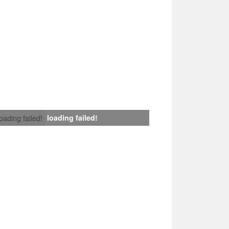
loading failed!
loading failed!