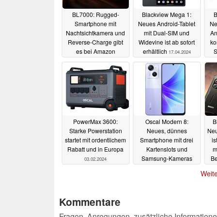
BL7000: Rugged-
Blackview Mega 1:
B
Smartphone mit
Neues Android-Tablet
Ne
Nachtsichtkamera und
mit Dual-SIM und
An
Reverse-Charge gibt
Widevine ist ab sofort
ko
es bei Amazon
erhältlich
S
17.04.2024
Ka
10.05.2025
PowerMax 3600:
Oscal Modern 8:
B
Starke Powerstation
Neues, dünnes
Neu
startet mit ordentlichem
Smartphone mit drei
is
Rabatt und in Europa
Kartenslots und
m
Samsung-Kameras
Be
03.02.2024
Me
14.01.2024
Weite
Kommentare
Fragen, Anregungen, zusätzliche Informatione