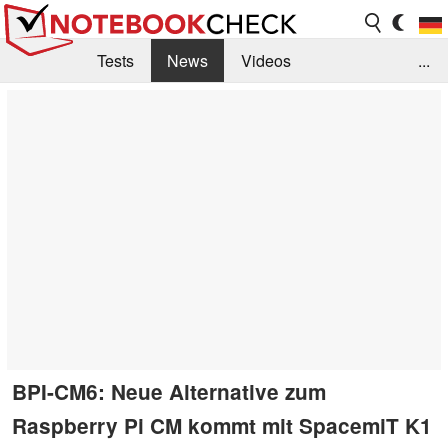
Tests
News
Videos
...
Benchmarks & Tech
Externe Tests
Kaufberatung
Deals
Suche
Jobs
Forum
BPI-CM6: Neue Alternative zum
Raspberry Pi CM kommt mit SpacemiT K1