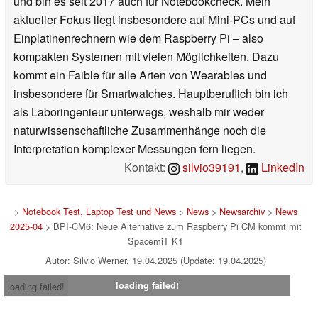
und bin es seit 2017 auch für Notebookcheck. Mein
aktueller Fokus liegt insbesondere auf Mini-PCs und auf
Einplatinenrechnern wie dem Raspberry Pi – also
kompakten Systemen mit vielen Möglichkeiten. Dazu
kommt ein Faible für alle Arten von Wearables und
insbesondere für Smartwatches. Hauptberuflich bin ich
als Laboringenieur unterwegs, weshalb mir weder
naturwissenschaftliche Zusammenhänge noch die
Interpretation komplexer Messungen fern liegen.
Kontakt:
silvio39191
,
LinkedIn
>
Notebook Test, Laptop Test und News
>
News
>
Newsarchiv
>
News
2025-04
> BPI-CM6: Neue Alternative zum Raspberry Pi CM kommt mit
SpacemiT K1
Autor: Silvio Werner, 19.04.2025 (Update: 19.04.2025)
loading failed!
loading failed!