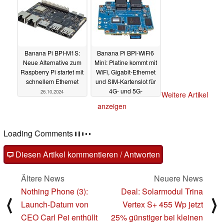
Banana Pi BPI-M1S:
Banana Pi BPI-WiFi6
Neue Alternative zum
Mini: Platine kommt mit
Raspberry Pi startet mit
WiFi, Gigabit-Ethernet
schnellem Ethernet
und SIM-Kartenslot für
4G- und 5G-
26.10.2024
Weitere Artikel
Verbindungen
20.08.2024
anzeigen
Loading Comments
Diesen Artikel kommentieren / Antworten
Ältere News
Neuere News
Nothing Phone (3):
Deal: Solarmodul Trina
⟨
⟩
Launch-Datum von
Vertex S+ 455 Wp jetzt
CEO Carl Pei enthüllt
25% günstiger bei kleinen