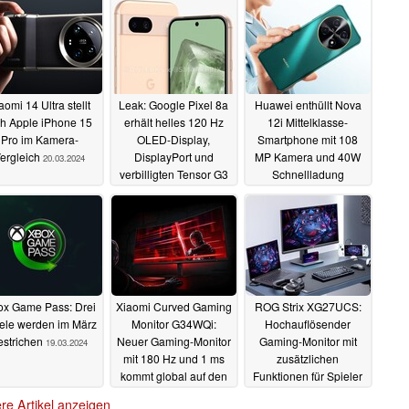
aomi 14 Ultra stellt
Leak: Google Pixel 8a
Huawei enthüllt Nova
ch Apple iPhone 15
erhält helles 120 Hz
12i Mittelklasse-
Pro im Kamera-
OLED-Display,
Smartphone mit 108
ergleich
DisplayPort und
MP Kamera und 40W
20.03.2024
verbilligten Tensor G3
Schnellladung
20.03.2024
19.03.2024
x Game Pass: Drei
Xiaomi Curved Gaming
ROG Strix XG27UCS:
ele werden im März
Monitor G34WQi:
Hochauflösender
estrichen
Neuer Gaming-Monitor
Gaming-Monitor mit
19.03.2024
mit 180 Hz und 1 ms
zusätzlichen
kommt global auf den
Funktionen für Spieler
Markt
und mit hoher
18.03.2024
re Artikel anzeigen