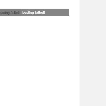
loading failed!
loading failed!