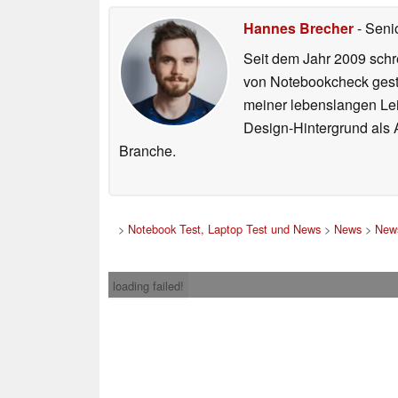
Hannes Brecher
- Seni
Seit dem Jahr 2009 schre
von Notebookcheck gest
meiner lebenslangen Lei
Design-Hintergrund als A
Branche.
>
Notebook Test, Laptop Test und News
>
News
>
News
loading failed!