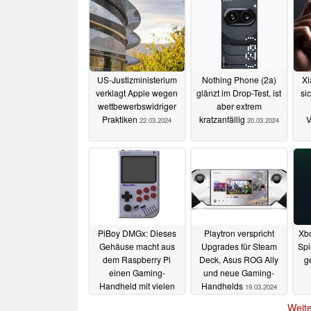
US-Justizministerium
Nothing Phone (2a)
Xi
verklagt Apple wegen
glänzt im Drop-Test, ist
si
wettbewerbswidriger
aber extrem
Praktiken
kratzanfällig
V
22.03.2024
20.03.2024
PiBoy DMGx: Dieses
Playtron verspricht
Xbo
Gehäuse macht aus
Upgrades für Steam
Spi
dem Raspberry Pi
Deck, Asus ROG Ally
g
einen Gaming-
und neue Gaming-
Handheld mit vielen
Handhelds
19.03.2024
Möglichkeiten
19.03.2024
Weite