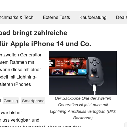
nchmarks & Tech
Externe Tests
Kaufberatung
Deal
d bringt zahlreiche
 für Apple iPhone 14 und Co.
r zweiten Generation
barem Rahmen mit
wenn diese mit einer
ell mit Lightning-
älteren iPhones
Der Backbone One der zweiten
4
Gaming
Smartphone
Generation ist jetzt auch mit
Lightning-Anschluss verfügbar. (Bild:
 war bisher
Backbone)
luss verfügbar, und