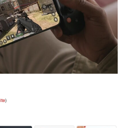
ite
)