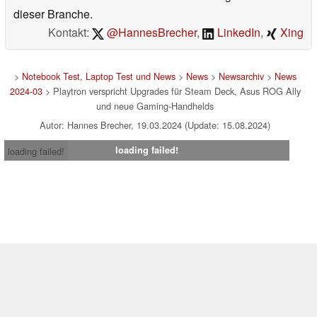
dieser Branche.
Kontakt:
@HannesBrecher
,
LinkedIn
,
Xing
>
Notebook Test, Laptop Test und News
>
News
>
Newsarchiv
>
News
2024-03
> Playtron verspricht Upgrades für Steam Deck, Asus ROG Ally
und neue Gaming-Handhelds
Autor: Hannes Brecher, 19.03.2024 (Update: 15.08.2024)
loading failed!
loading failed!
Impressum
|
Team
|
Datenschutz
|
Kontakt
|
Cookie
Einstellungen
| 06.08.2026 01:18
* Beim Kauf über einen Affiliate-Link kann Notebookcheck eine Vergütung