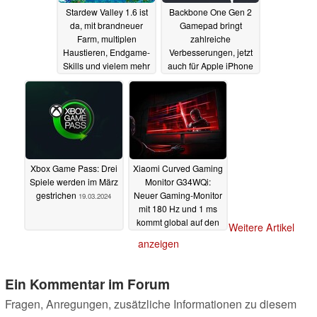
Stardew Valley 1.6 ist
Backbone One Gen 2
da, mit brandneuer
Gamepad bringt
Farm, multiplen
zahlreiche
Haustieren, Endgame-
Verbesserungen, jetzt
Skills und vielem mehr
auch für Apple iPhone
14 und Co.
19.03.2024
19.03.2024
Xbox Game Pass: Drei
Xiaomi Curved Gaming
Spiele werden im März
Monitor G34WQi:
gestrichen
Neuer Gaming-Monitor
19.03.2024
mit 180 Hz und 1 ms
kommt global auf den
Weitere Artikel
Markt
18.03.2024
anzeigen
Ein Kommentar im Forum
Fragen, Anregungen, zusätzliche Informationen zu diesem