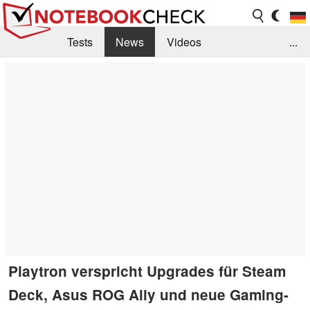
Tests
News
Videos
...
Benchmarks & Tech
Externe Tests
Kaufberatung
Deals
Suche
Jobs
Forum
Playtron verspricht Upgrades für Steam
Deck, Asus ROG Ally und neue Gaming-