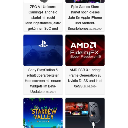
ZPG A1 Unicorn:
Epic Games Store
Gaming-Handheld
startet noch dieses
startet mit recht
Jahr für Apple iPhone
leistungsstarkem, aktiv
und Android-
gekühlten SoC und
Smartphones
22.03.2024
vielen
Eingabemöglichkeiten
02.04.2024
Sony PlayStation 5
AMD FSR 3.1 bringt
erhält überarbeiteten
Frame Generation zu
Homescreen mit neuen
Nvidia DLSS und Intel
Widgets im Beta-
XeSS
21.03.2024
Update
21.03.2024