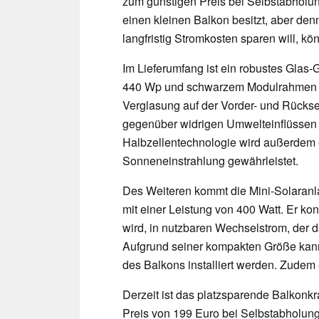
zum günstigen Preis bei Selbstabholun
einen kleinen Balkon besitzt, aber de
langfristig Stromkosten sparen will, k
Im Lieferumfang ist ein robustes Glas-
440 Wp und schwarzem Modulrahmen en
Verglasung auf der Vorder- und Rückse
gegenüber widrigen Umwelteinflüssen
Halbzellentechnologie wird außerdem e
Sonneneinstrahlung gewährleistet.
Des Weiteren kommt die Mini-Solaran
mit einer Leistung von 400 Watt. Er ko
wird, in nutzbaren Wechselstrom, der d
Aufgrund seiner kompakten Größe kann
des Balkons installiert werden. Zudem
Derzeit ist das platzsparende Balkonk
Preis von 199 Euro bei Selbstabholun