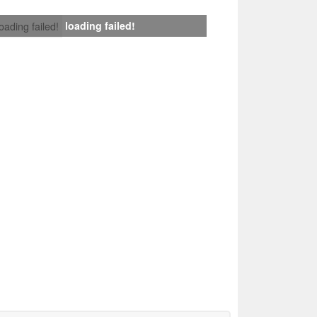
loading failed!
loading failed!