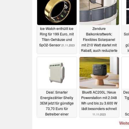
Ice-Watch enthüllt Ice
Zendure
Ring für 199 Euro, mit
Balkonkraftwerk:
Sol
Titan-Gehäuse und
Flexibles Solarpanel
SpO2-Sensor
mit 210 Watt startet mit
gü
21.11.2023
Rabatt, auch reduzierte
Bundles erhältlich
14.11.2023
Deal: Smarter
Bluetti AC200L: Neue
Dea
Energiezähler Shelly
Powerstation mit 2.048
Ti
3EM jetzt für günstige
Wh und bis zu 3.600 W
73,70 Euro für
lädt besonders schnell
Betreiber einer
Sc
11.11.2023
Solaranlage
nu
12.11.2023
Weite