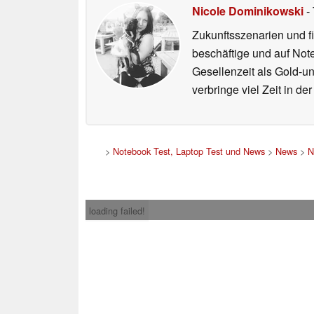
Nicole Dominikowski
- 
Zukunftsszenarien und f
beschäftige und auf Not
Gesellenzeit als Gold-u
verbringe viel Zeit in d
>
Notebook Test, Laptop Test und News
>
News
>
N
loading failed!