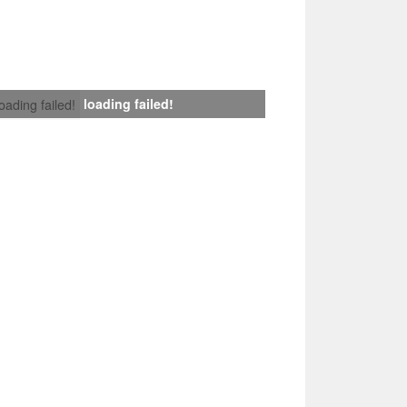
loading failed!
loading failed!