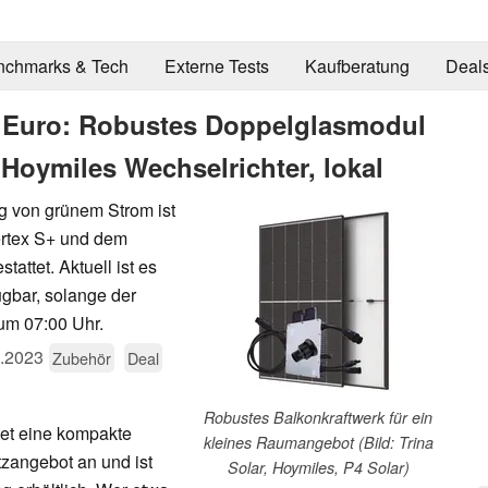
nchmarks & Tech
Externe Tests
Kaufberatung
Deal
9 Euro: Robustes Doppelglasmodul
Hoymiles Wechselrichter, lokal
g von grünem Strom ist
ertex S+ und dem
attet. Aktuell ist es
gbar, solange der
um 07:00 Uhr.
.2023
Zubehör
Deal
Robustes Balkonkraftwerk für ein
tet eine kompakte
kleines Raumangebot (Bild: Trina
tzangebot an und ist
Solar, Hoymiles, P4 Solar)