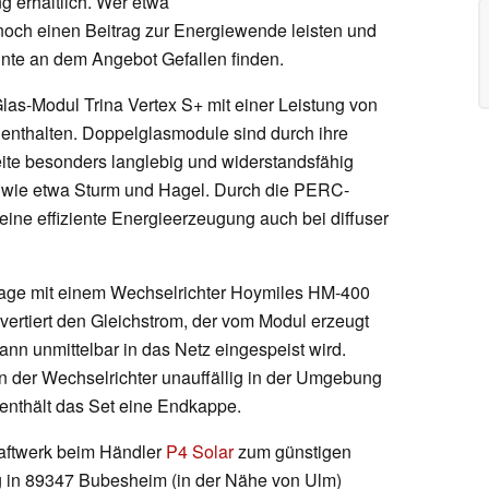
g erhältlich. Wer etwa
nnoch einen Beitrag zur Energiewende leisten und
önnte an dem Angebot Gefallen finden.
Glas-Modul Trina Vertex S+ mit einer Leistung von
thalten. Doppelglasmodule sind durch ihre
ite besonders langlebig und widerstandsfähig
 wie etwa Sturm und Hagel. Durch die PERC-
ine effiziente Energieerzeugung auch bei diffuser
lage mit einem Wechselrichter Hoymiles HM-400
nvertiert den Gleichstrom, der vom Modul erzeugt
ann unmittelbar in das Netz eingespeist wird.
 der Wechselrichter unauffällig in der Umgebung
 enthält das Set eine Endkappe.
raftwerk beim Händler
P4 Solar
zum günstigen
g in 89347 Bubesheim (in der Nähe von Ulm)