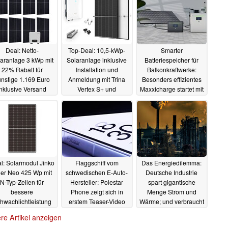
Deal: Netto-
Top-Deal: 10,5-kWp-
Smarter
aranlage 3 kWp mit
Solaranlage inklusive
Batteriespeicher für
22% Rabatt für
Installation und
Balkonkraftwerke:
nstige 1.169 Euro
Anmeldung mit Trina
Besonders effizientes
inklusive Versand
Vertex S+ und
Maxxicharge startet mit
Sungrow SG10.0RT
Rabatt, z. B. bei Netto
12.11.2023
zum Aktionspreis von
12.11.2023
nur 11.759 Euro, lokal
12.11.2023
l: Solarmodul Jinko
Flaggschiff vom
Das Energiedilemma:
ger Neo 425 Wp mit
schwedischen E-Auto-
Deutsche Industrie
N-Typ-Zellen für
Hersteller: Polestar
spart gigantische
bessere
Phone zeigt sich in
Menge Strom und
hwachlichtleistung
erstem Teaser-Video
Wärme; und verbraucht
r 69 Euro dank 46%
enorm viel
10.11.2023
10.11.2023
re Artikel anzeigen
Rabatt
10.11.2023