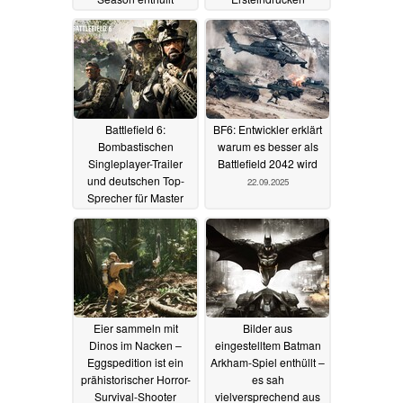
enttäuschen
01.10.2025
27.09.2025
Battlefield 6:
BF6: Entwickler erklärt
Bombastischen
warum es besser als
Singleplayer-Trailer
Battlefield 2042 wird
und deutschen Top-
22.09.2025
Sprecher für Master
Sergeant Hayden
Carter enthüllt
25.09.2025
Eier sammeln mit
Bilder aus
Dinos im Nacken –
eingestelltem Batman
Eggspedition ist ein
Arkham-Spiel enthüllt –
prähistorischer Horror-
es sah
Survival-Shooter
vielversprechend aus