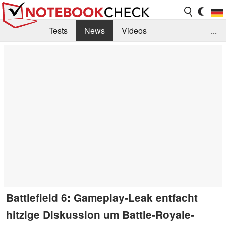
Tests
News
Videos
...
Benchmarks & Tech
Externe Tests
Kaufberatung
Deals
Suche
Jobs
Forum
Battlefield 6: Gameplay-Leak entfacht
hitzige Diskussion um Battle-Royale-