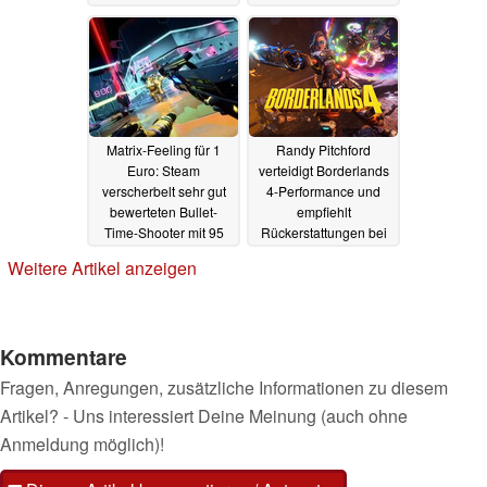
15.09.2025
15.09.2025
Matrix-Feeling für 1
Randy Pitchford
Euro: Steam
verteidigt Borderlands
verscherbelt sehr gut
4-Performance und
bewerteten Bullet-
empfiehlt
Time-Shooter mit 95
Rückerstattungen bei
Prozent Rabatt so
zu schwachen PCs
Weitere Artikel anzeigen
günstig wie nie
15.09.2025
15.09.2025
Kommentare
Fragen, Anregungen, zusätzliche Informationen zu diesem
Artikel? - Uns interessiert Deine Meinung (auch ohne
Anmeldung möglich)!