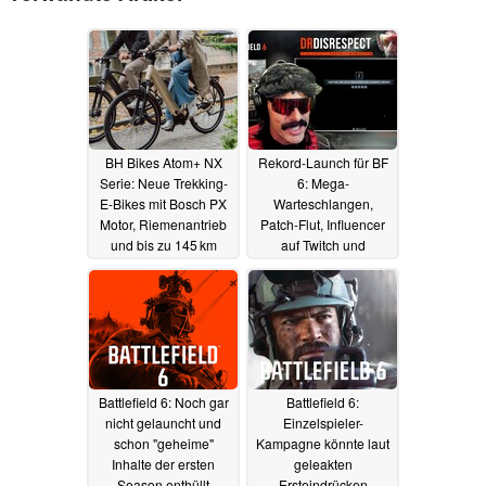
BH Bikes Atom+ NX
Rekord-Launch für BF
Serie: Neue Trekking-
6: Mega-
E-Bikes mit Bosch PX
Warteschlangen,
Motor, Riemenantrieb
Patch-Flut, Influencer
und bis zu 145 km
auf Twitch und
Reichweite
YouTube in Rage,
23.10.2025
Spieler und Tester in
Bomben-Stimmung
12.10.2025
Battlefield 6: Noch gar
Battlefield 6:
nicht gelauncht und
Einzelspieler-
schon "geheime"
Kampagne könnte laut
Inhalte der ersten
geleakten
Season enthüllt
Ersteindrücken