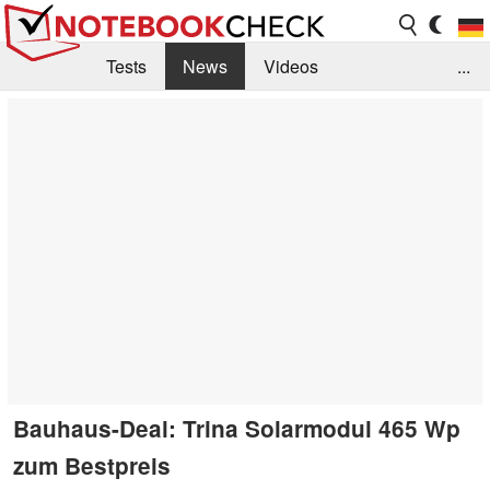
Tests
News
Videos
...
Benchmarks & Tech
Externe Tests
Kaufberatung
Deals
Suche
Jobs
Forum
Bauhaus-Deal: Trina Solarmodul 465 Wp
zum Bestpreis