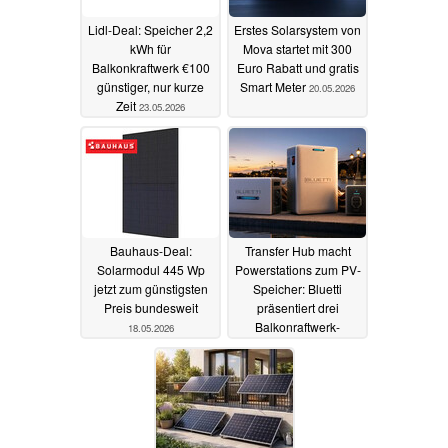
Lidl-Deal: Speicher 2,2
Erstes Solarsystem von
kWh für
Mova startet mit 300
Balkonkraftwerk €100
Euro Rabatt und gratis
günstiger, nur kurze
Smart Meter
20.05.2026
Zeit
23.05.2026
Bauhaus-Deal:
Transfer Hub macht
Solarmodul 445 Wp
Powerstations zum PV-
jetzt zum günstigsten
Speicher: Bluetti
Preis bundesweit
präsentiert drei
Balkonraftwerk-
18.05.2026
Lösungen
12.05.2026