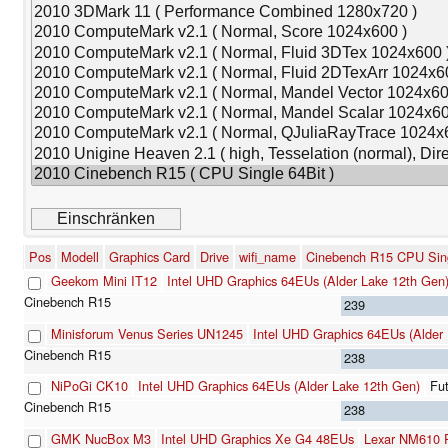
Pos
Modell
Graphics Card
Drive
wifi_name
Cinebench R15 CPU Sing
Geekom Mini IT12
Intel UHD Graphics 64EUs (Alder Lake 12th Gen
239
Minisforum Venus Series UN1245
Intel UHD Graphics 64EUs (Alder
238
NiPoGi CK10
Intel UHD Graphics 64EUs (Alder Lake 12th Gen)
Fu
238
GMK NucBox M3
Intel UHD Graphics Xe G4 48EUs
Lexar NM610