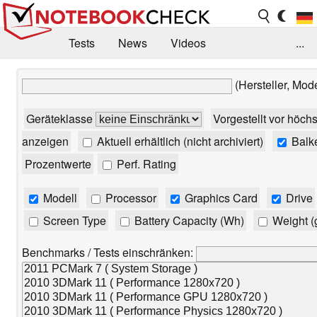
Tests
News
Videos
...
Benchmarks & Tech
Externe Tests
(Hersteller, Mod
Kaufberatung
Deals
Suche
Jobs
Geräteklasse
Vorgestellt vor höch
Forum
anzeigen
Aktuell erhältlich (nicht archiviert)
Balk
Prozentwerte
Perf. Rating
Modell
Processor
Graphics Card
Drive
Screen Type
Battery Capacity (Wh)
Weight (
Benchmarks / Tests einschränken: