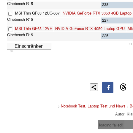
238
MSI Thin GF63 12UC-667
NVIDIA GeForce RTX 3050 4GB Laptop
227
MSI Thin GF63 12VE
NVIDIA GeForce RTX 4050 Laptop GPU
Mi
225
(-)
Cns
>
Notebook Test, Laptop Test und News
>
B
Autor: Kl
loading failed!