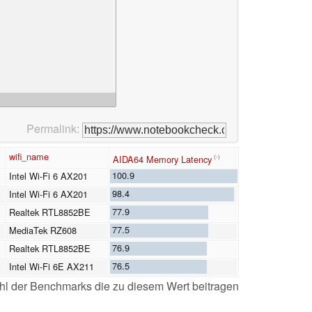
Permalink:
wifi_name
AIDA64 Memory Latency
(-)
100.9
Intel Wi-Fi 6 AX201
98.4
Intel Wi-Fi 6 AX201
77.9
Realtek RTL8852BE
77.5
MediaTek RZ608
76.9
Realtek RTL8852BE
76.5
Intel Wi-Fi 6E AX211
l der Benchmarks die zu diesem Wert beitragen