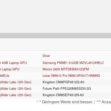
Drive
0 4GB Laptop GPU
Samsung PM9B1 512GB MZVL4512HBLU
0 Laptop GPU
Micron 2400 MTFDKBA512QFM
 48EUs
Lexar NM610 Pro NM610P001T-HNNNG
(Alder Lake 12th Gen)
Kingston OM8PGP4512Q-A0
(Alder Lake 12th Gen)
Future Path FPE220M8SSD512G
(Alder Lake 12th Gen)
Kingston OM8SEP4512N-A0
* Geringere Werte sind besser. /
Anzah
(-)
n123