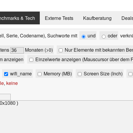
nchmarks & Tech
Externe Tests
Kaufberatung
Deal
ell, Serie, Codename), Suchworte mit
und
oder
verkn
stens
Monaten (>0)
Nur Elemente mit bekannten Be
m anzeigen
Einzelwerte anzeigen (Mauscursor über dem F
wifi_name
Memory (MB)
Screen Size (Inch)
le
,
keine