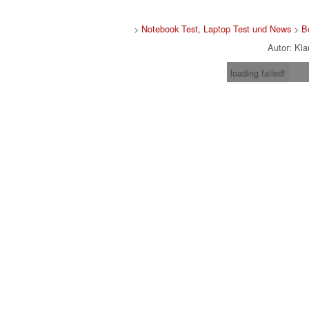
>
Notebook Test, Laptop Test und News
>
B
Autor: Kl
loading failed!