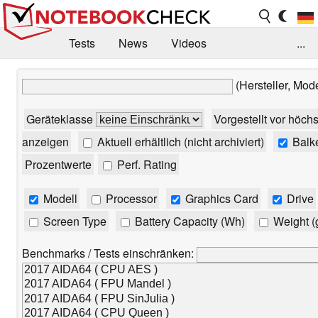
Tests
News
Videos
...
Benchmarks & Tech
Externe Tests
(Hersteller, Mod
Kaufberatung
Deals
Suche
Jobs
Geräteklasse
Vorgestellt vor höch
Forum
anzeigen
Aktuell erhältlich (nicht archiviert)
Balk
Prozentwerte
Perf. Rating
Modell
Processor
Graphics Card
Drive
Screen Type
Battery Capacity (Wh)
Weight (
Benchmarks / Tests einschränken: