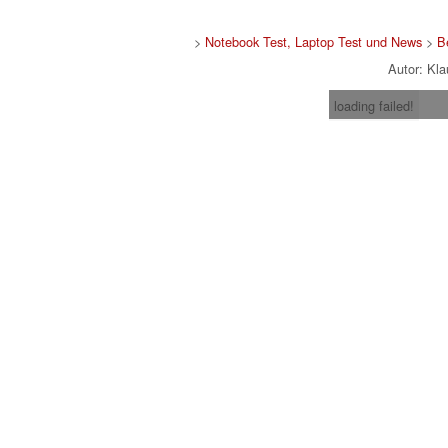
>
Notebook Test, Laptop Test und News
>
B
Autor: Kl
loading failed!