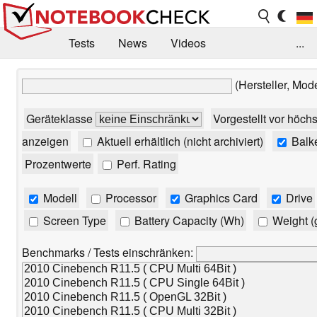
Tests
News
Videos
...
Benchmarks & Tech
Externe Tests
(Hersteller, Mod
Kaufberatung
Deals
Suche
Jobs
Geräteklasse
Vorgestellt vor höch
Forum
anzeigen
Aktuell erhältlich (nicht archiviert)
Balk
Prozentwerte
Perf. Rating
Modell
Processor
Graphics Card
Drive
Screen Type
Battery Capacity (Wh)
Weight (
Benchmarks / Tests einschränken: