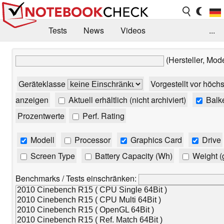
Tests
News
Videos
...
Benchmarks & Tech
Externe Tests
(Hersteller, Mod
Kaufberatung
Deals
Suche
Jobs
Geräteklasse
Vorgestellt vor höch
Forum
anzeigen
Aktuell erhältlich (nicht archiviert)
Balk
Prozentwerte
Perf. Rating
Modell
Processor
Graphics Card
Drive
Screen Type
Battery Capacity (Wh)
Weight (
Benchmarks / Tests einschränken: