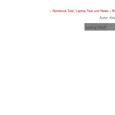
>
Notebook Test, Laptop Test und News
>
B
Autor: Kl
loading failed!