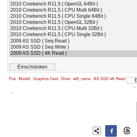
Pos
Modell
Graphics Card
Drive
wifi_name
AS SSD 4K Read
(-)
Cns