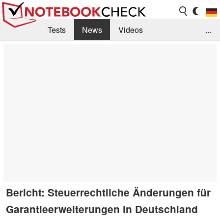
Tests
News
Videos
...
Benchmarks & Tech
Externe Tests
Kaufberatung
Deals
Suche
Jobs
Forum
Bericht: Steuerrechtliche Änderungen für
Garantieerweiterungen in Deutschland