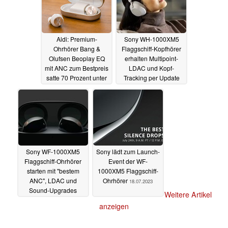
Aldi: Premium-
Sony WH-1000XM5
Ohrhörer Bang &
Flaggschiff-Kopfhörer
Olufsen Beoplay EQ
erhalten Multipoint-
mit ANC zum Bestpreis
LDAC und Kopf-
satte 70 Prozent unter
Tracking per Update
UVP im Angebot
27.07.2023
28.07.2023
Sony WF-1000XM5
Sony lädt zum Launch-
Flaggschiff-Ohrhörer
Event der WF-
starten mit "bestem
1000XM5 Flaggschiff-
ANC", LDAC und
Ohrhörer
18.07.2023
Sound-Upgrades
Weitere Artikel
24.07.2023
anzeigen