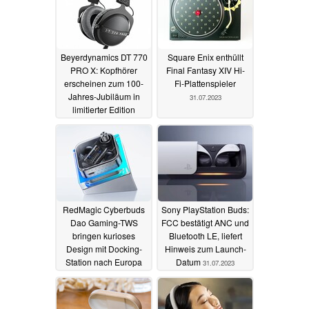
Beyerdynamics DT 770
Square Enix enthüllt
PRO X: Kopfhörer
Final Fantasy XIV Hi-
erscheinen zum 100-
Fi-Plattenspieler
Jahres-Jubiläum in
31.07.2023
limitierter Edition
27.01.2024
RedMagic Cyberbuds
Sony PlayStation Buds:
Dao Gaming-TWS
FCC bestätigt ANC und
bringen kurioses
Bluetooth LE, liefert
Design mit Docking-
Hinweis zum Launch-
Station nach Europa
Datum
31.07.2023
31.07.2023