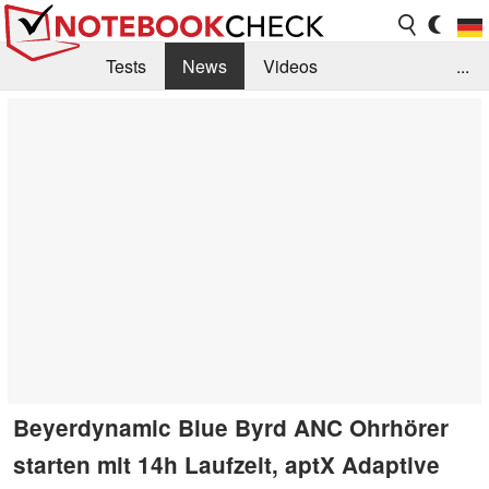
Tests
News
Videos
...
Benchmarks & Tech
Externe Tests
Kaufberatung
Deals
Suche
Jobs
Forum
Beyerdynamic Blue Byrd ANC Ohrhörer
starten mit 14h Laufzeit, aptX Adaptive