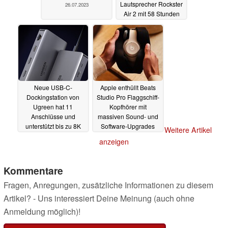
Lautsprecher Rockster
26.07.2023
Air 2 mit 58 Stunden
Akkulaufzeit
25.07.2023
Neue USB-C-
Apple enthüllt Beats
Dockingstation von
Studio Pro Flaggschiff-
Ugreen hat 11
Kopfhörer mit
Anschlüsse und
massiven Sound- und
unterstützt bis zu 8K
Software-Upgrades
Weitere Artikel
und 100 W Power
19.07.2023
anzeigen
Delivery
24.07.2023
Kommentare
Fragen, Anregungen, zusätzliche Informationen zu diesem
Artikel? - Uns interessiert Deine Meinung (auch ohne
Anmeldung möglich)!