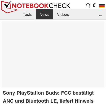
Tests
News
Videos
...
Benchmarks & Tech
Externe Tests
Kaufberatung
Deals
Suche
Jobs
Forum
Sony PlayStation Buds: FCC bestätigt
ANC und Bluetooth LE, liefert Hinweis