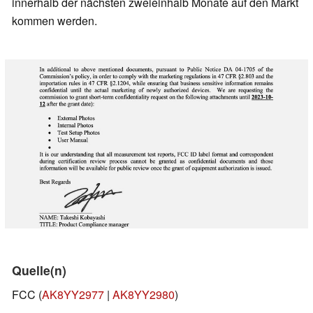
innerhalb der nächsten zweieinhalb Monate auf den Markt
kommen werden.
Quelle(n)
FCC (
AK8YY2977
|
AK8YY2980
)