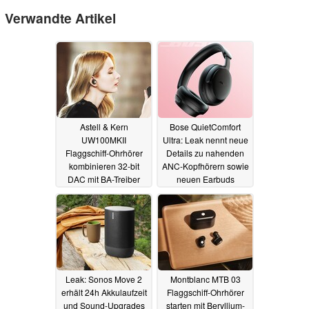
Verwandte Artikel
Astell & Kern
Bose QuietComfort
UW100MKII
Ultra: Leak nennt neue
Flaggschiff-Ohrhörer
Details zu nahenden
kombinieren 32-bit
ANC-Kopfhörern sowie
DAC mit BA-Treiber
neuen Earbuds
und 41 dB PNI
07.08.2023
08.08.2023
Leak: Sonos Move 2
Montblanc MTB 03
erhält 24h Akkulaufzeit
Flaggschiff-Ohrhörer
und Sound-Upgrades
starten mit Beryllium-