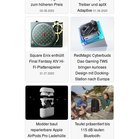
zum höheren Preis
Treiber und aptX
Adaptive
02.08.2023
01.08.2023
Square Enix enthüllt
RedMagic Cyberbuds
Final Fantasy XIV Hi-
Dao Gaming-TWS
Fi-Plattenspieler
bringen kurioses
Design mit Docking-
31.07.2023
Station nach Europa
31.07.2023
Modder baut
Teufel präsentiert bis
reparierbare Apple
115 dB lauten
AirPods Pro Ladehülle
Bluetooth-