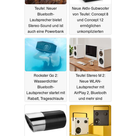
Teufel: Neuer
Neue Aktiv-Subwoofer
Bluetooth-
von Teufel: Concept 8
Lautsprecher bietet
und Concept 12
Stereo-Sound und ist
ermöglichen
auch eine Powerbank
unkomplizierten
und USB-Soundkarte
Surround-Sound
08.08.2025
07.02.2024
Rockster Go 2:
Teufel Stereo M 2:
Wasserdichter
Neue WLAN-
Bluetooth-
Lautsprecher mit
Lautsprecher startet mit
AirPlay 2, Bluetooth
Rabatt, Trageschlaufe
und mehr sind
und Stativgewinde
erhältlich
19.01.2024
06.02.2024