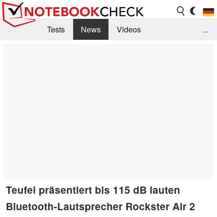
Tests
News
Videos
...
Benchmarks & Tech
Externe Tests
Kaufberatung
Deals
Suche
Jobs
Forum
Teufel präsentiert bis 115 dB lauten
Bluetooth-Lautsprecher Rockster Air 2