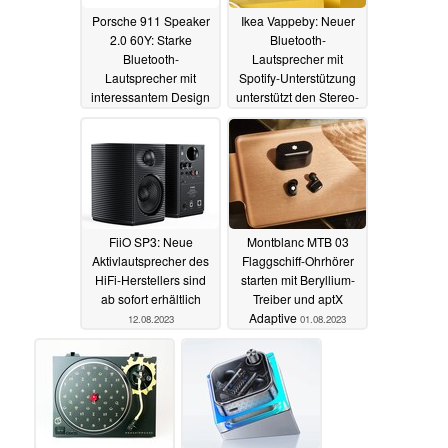
Porsche 911 Speaker
Ikea Vappeby: Neuer
2.0 60Y: Starke
Bluetooth-
Bluetooth-
Lautsprecher mit
Lautsprecher mit
Spotify-Unterstützung
interessantem Design
unterstützt den Stereo-
versprechen dank aptX
Betrieb
23.09.2023
HD und 60 Watt einen
tollen Sound
12.10.2023
FiiO SP3: Neue
Montblanc MTB 03
Aktivlautsprecher des
Flaggschiff-Ohrhörer
HiFi-Herstellers sind
starten mit Beryllium-
ab sofort erhältlich
Treiber und aptX
Adaptive
12.08.2023
01.08.2023