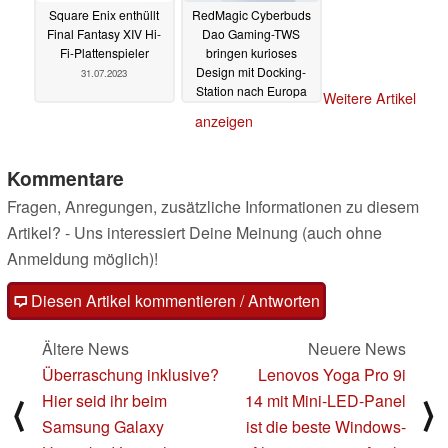
Square Enix enthüllt
RedMagic Cyberbuds
Final Fantasy XIV Hi-
Dao Gaming-TWS
Fi-Plattenspieler
bringen kurioses
Design mit Docking-
31.07.2023
Station nach Europa
Weitere Artikel
31.07.2023
anzeigen
Kommentare
Fragen, Anregungen, zusätzliche Informationen zu diesem
Artikel? - Uns interessiert Deine Meinung (auch ohne
Anmeldung möglich)!
Diesen Artikel kommentieren / Antworten
Ältere News
Neuere News
Überraschung inklusive?
Lenovos Yoga Pro 9i
Hier seid ihr beim
14 mit Mini-LED-Panel
⟨
⟩
Samsung Galaxy
ist die beste Windows-