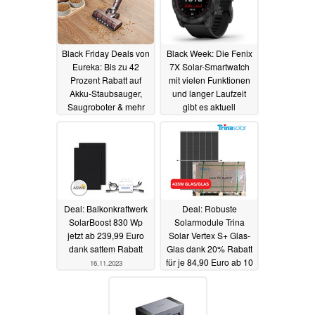
Black Friday Deals von
Black Week: Die Fenix
Eureka: Bis zu 42
7X Solar-Smartwatch
Prozent Rabatt auf
mit vielen Funktionen
Akku-Staubsauger,
und langer Laufzeit
Saugroboter & mehr
gibt es aktuell
(Ad)
besonders günstig
17.11.2023
17.11.2023
Deal: Balkonkraftwerk
Deal: Robuste
SolarBoost 830 Wp
Solarmodule Trina
jetzt ab 239,99 Euro
Solar Vertex S+ Glas-
dank sattem Rabatt
Glas dank 20% Rabatt
für je 84,90 Euro ab 10
16.11.2023
Stück
16.11.2023