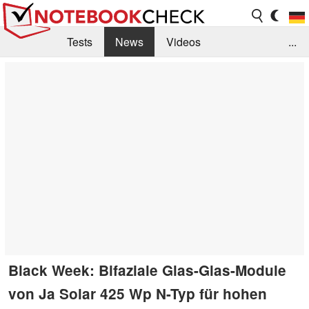
Tests
News
Videos
...
Benchmarks & Tech
Externe Tests
Kaufberatung
Deals
Suche
Jobs
Forum
Black Week: Bifaziale Glas-Glas-Module
von Ja Solar 425 Wp N-Typ für hohen