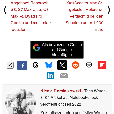
Angebote: Roborock
KickScooter Max G2
⟨
⟩
S8, S7 Max Ultra, Q8
getestet: Referenz-
Max(+), Dyad Pro
verdächtig bei den
Combo und mehr stark
Scootern unter 1.000
reduziert
Euro
Als bevorzugte Quelle
auf Google
hinzufügen
Nicole Dominikowski
- Tech Writer
-
3104 Artikel auf Notebookcheck
veröffentlicht
seit 2022
Zukunftsszenarien und fiktive Welten