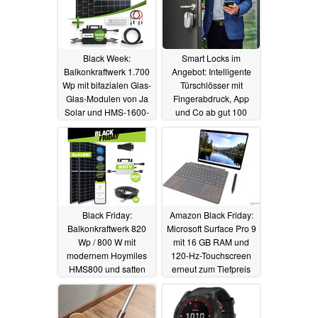
Black Week:
Smart Locks im
Balkonkraftwerk 1.700
Angebot: Intelligente
Wp mit bifazialen Glas-
Türschlösser mit
Glas-Modulen von Ja
Fingerabdruck, App
Solar und HMS-1600-
und Co ab gut 100
4T ab 489 Euro
Euro (Ad)
17.11.2023
20.11.2023
Black Friday:
Amazon Black Friday:
Balkonkraftwerk 820
Microsoft Surface Pro 9
Wp / 800 W mit
mit 16 GB RAM und
modernem Hoymiles
120-Hz-Touchscreen
HMS800 und satten
erneut zum Tiefpreis
37% Rabatt erhältlich,
17.11.2023
lokal
17.11.2023