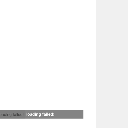
loading failed!
loading failed!