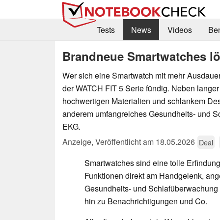
Tests
News
Videos
Be
Brandneue Smartwatches lö
Wer sich eine Smartwatch mit mehr Ausdauer 
der WATCH FIT 5 Serie fündig. Neben langer 
hochwertigen Materialien und schlankem Desi
anderem umfangreiches Gesundheits- und Sc
EKG.
Anzeige
,
Veröffentlicht am
18.05.2026
Deal
Smartwatches sind eine tolle Erfindung
Funktionen direkt am Handgelenk, an
Gesundheits- und Schlafüberwachung ü
hin zu Benachrichtigungen und Co.