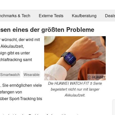
nchmarks & Tech
Externe Tests
Kaufberatung
Deal
sen eines der größten Probleme
wünscht, der wird mit
Akkulaufzeit,
gn gibt es unter
hlaftracking samt
Smartwatch
Wearable
ⓘ HUAWEI
Die HUAWEI WATCH FIT 5 Serie
. Sie ermöglichen viele
begeistert nicht nur mit langer
gefangen von
Akkulaufzeit.
ber Sport-Tracking bis