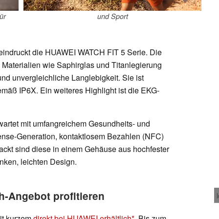
ür
und Sport
 beeindruckt die HUAWEI WATCH FIT 5 Serie. Die
Materialien wie Saphirglas und Titanlegierung
nd unvergleichliche Langlebigkeit. Sie ist
mäß IP6X. Ein weiteres Highlight ist die EKG-
rtet mit umfangreichem Gesundheits- und
Sense-Generation, kontaktlosem Bezahlen (NFC)
ackt sind diese in einem Gehäuse aus hochfester
nken, leichten Design.
h-Angebot profitieren
it kurzem
direkt bei HUAWEI erhältlich
. Bis zum