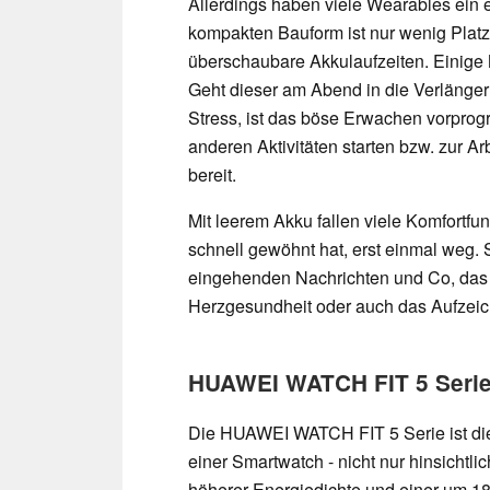
Allerdings haben viele Wearables ein 
kompakten Bauform ist nur wenig Platz f
überschaubare Akkulaufzeiten. Einige 
Geht dieser am Abend in die Verlänge
Stress, ist das böse Erwachen vorprogr
anderen Aktivitäten starten bzw. zur Ar
bereit.
Mit leerem Akku fallen viele Komfortfu
schnell gewöhnt hat, erst einmal weg.
eingehenden Nachrichten und Co, das
Herzgesundheit oder auch das Aufzeich
HUAWEI WATCH FIT 5 Serie 
Die HUAWEI WATCH FIT 5 Serie ist die 
einer Smartwatch - nicht nur hinsichtli
höherer Energiedichte und einer um 18