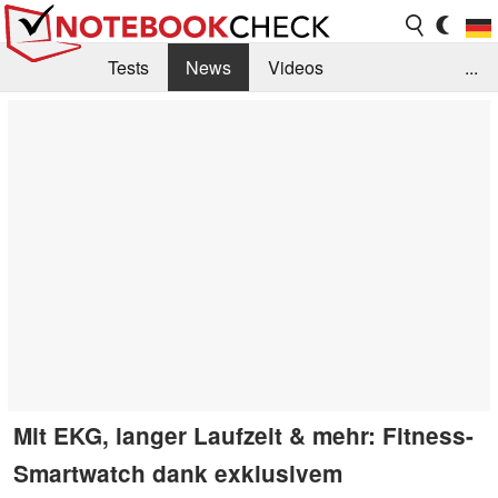
Tests
News
Videos
...
Benchmarks & Tech
Externe Tests
Kaufberatung
Deals
Suche
Jobs
Forum
Mit EKG, langer Laufzeit & mehr: Fitness-
Smartwatch dank exklusivem