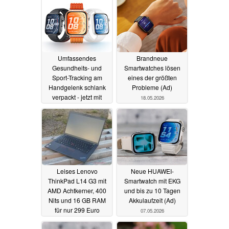
Umfassendes
Brandneue
Gesundheits- und
Smartwatches lösen
Sport-Tracking am
eines der größten
Handgelenk schlank
Probleme (Ad)
verpackt - jetzt mit
18.05.2026
Rabatt sichern (Ad)
28.05.2026
Leises Lenovo
Neue HUAWEI-
ThinkPad L14 G3 mit
Smartwatch mit EKG
AMD Achtkerner, 400
und bis zu 10 Tagen
Nits und 16 GB RAM
Akkulaufzeit (Ad)
für nur 299 Euro
07.05.2026
refurbished
10.05.2026