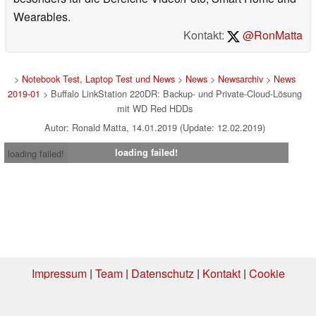
Wearables.
Kontakt:
@RonMatta
>
Notebook Test, Laptop Test und News
>
News
>
Newsarchiv
>
News
2019-01
> Buffalo LinkStation 220DR: Backup- und Private-Cloud-Lösung
mit WD Red HDDs
Autor: Ronald Matta, 14.01.2019 (Update: 12.02.2019)
loading failed!
loading failed!
Impressum
|
Team
|
Datenschutz
|
Kontakt
|
Cookie
Einstellungen
| 03.08.2026 16:33
* Beim Kauf über einen Affiliate-Link kann Notebookcheck eine Vergütung