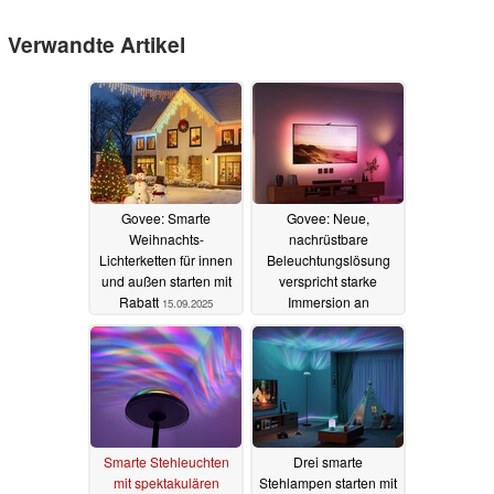
Verwandte Artikel
Govee: Smarte
Govee: Neue,
Weihnachts-
nachrüstbare
Lichterketten für innen
Beleuchtungslösung
und außen starten mit
verspricht starke
Rabatt
Immersion an
15.09.2025
Fernsehern, mit
Verbesserungen
04.09.2025
Smarte Stehleuchten
Drei smarte
mit spektakulären
Stehlampen starten mit