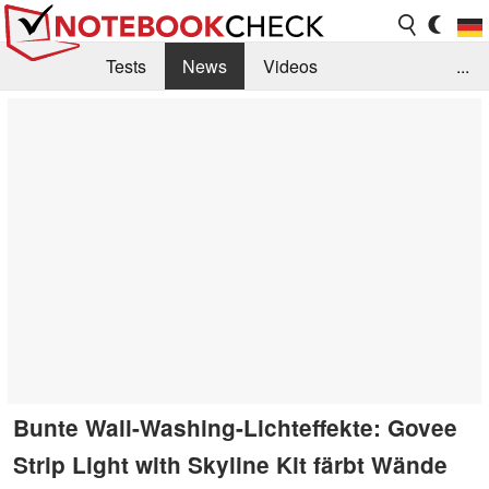
Tests
News
Videos
...
Benchmarks & Tech
Externe Tests
Kaufberatung
Deals
Suche
Jobs
Forum
Bunte Wall-Washing-Lichteffekte: Govee
Strip Light with Skyline Kit färbt Wände