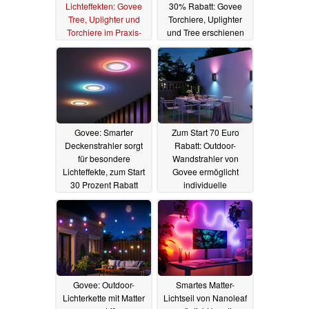
Lichteffekten: Govee
30% Rabatt: Govee
Tree, Uplighter und
Torchiere, Uplighter
Torchiere im Praxis-
und Tree erschienen
Test
30.06.2025
30.06.2025
Govee: Smarter
Zum Start 70 Euro
Deckenstrahler sorgt
Rabatt: Outdoor-
für besondere
Wandstrahler von
Lichteffekte, zum Start
Govee ermöglicht
30 Prozent Rabatt
individuelle
Lichteffekte
26.06.2025
23.06.2025
Govee: Outdoor-
Smartes Matter-
Lichterkette mit Matter
Lichtseil von Nanoleaf