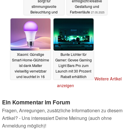
sorgt für
ermöglicht kreative
stimmungsvolle
Gestaltung und
Beleuchtung und
Farbverläufe
27.05.2025
startet mit Rabatt
19.06.2025
Xiaomi: Günstige
Bunte Lichter für
Smart-Home-Glühbirne
Gamer: Govee Gaming
ist dank Matter
Light Bars Pro zum
vielseitig vernetzbar
Launch mit 30 Prozent
und leuchtet in 16
Rabatt erhältlich
Weitere Artikel
Millionen Farben
23.05.2025
anzeigen
27.05.2025
Ein Kommentar im Forum
Fragen, Anregungen, zusätzliche Informationen zu diesem
Artikel? - Uns interessiert Deine Meinung (auch ohne
Anmeldung möglich)!