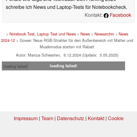
schreibe ich News und Laptop-Tests für Notebookcheck.
Kontakt:
Facebook
>
Notebook Test, Laptop Test und News
>
News
>
Newsarchiv
>
News
2024-12
> Govee: Neue RGB-Strahler für den Außenbereich mit Matter und
Musikmodus starten mit Rabatt
Autor: Marcus Schwarten, 6.12.2024 (Update: 5.05.2025)
loading failed!
loading failed!
Impressum
|
Team
|
Datenschutz
|
Kontakt
|
Cookie
Einstellungen
| 31.07.2026 15:28
* Beim Kauf über einen Affiliate-Link kann Notebookcheck eine Vergütung