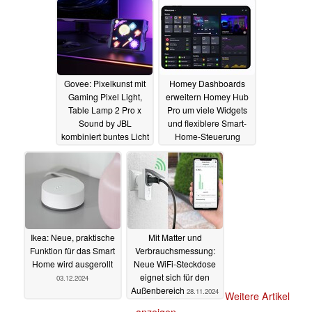
Govee: Pixelkunst mit
Homey Dashboards
Gaming Pixel Light,
erweitern Homey Hub
Table Lamp 2 Pro x
Pro um viele Widgets
Sound by JBL
und flexiblere Smart-
kombiniert buntes Licht
Home-Steuerung
mit JBL-Sound
06.01.2025
04.12.2024
Ikea: Neue, praktische
Mit Matter und
Funktion für das Smart
Verbrauchsmessung:
Home wird ausgerollt
Neue WiFi-Steckdose
eignet sich für den
03.12.2024
Außenbereich
28.11.2024
Weitere Artikel
anzeigen