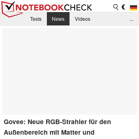
Tests
News
Videos
...
Benchmarks & Tech
Externe Tests
Kaufberatung
Deals
Suche
Jobs
Forum
Govee: Neue RGB-Strahler für den
Außenbereich mit Matter und