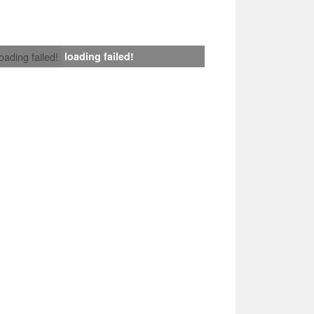
loading failed!
loading failed!