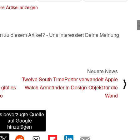
Watch Ultra
17.10.2023
17.10.2023
17.10.2023
re Artikel anzeigen
n zu diesem Artikel? - Uns interessiert Deine Meinung
Neuere News
Twelve South TimePorter verwandelt Apple
⟩
gibt es
Watch Armbänder in Design-Objekt für die
ro
Wand
s bevorzugte Quelle
auf Google
hinzufügen