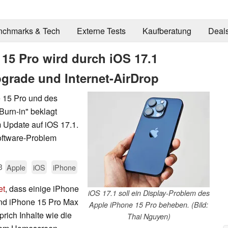
nchmarks & Tech
Externe Tests
Kaufberatung
Deal
 15 Pro wird durch iOS 17.1
grade und Internet-AirDrop
 15 Pro und des
Burn-in" beklagt
 Update auf iOS 17.1.
Software-Problem
3
Apple
iOS
iPhone
et
, dass einige iPhone
iOS 17.1 soll ein Display-Problem des
und iPhone 15 Pro Max
Apple iPhone 15 Pro beheben. (Bild:
prich Inhalte wie die
Thai Nguyen)