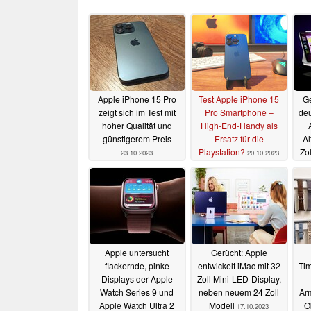
Apple iPhone 15 Pro
Test Apple iPhone 15
Ge
zeigt sich im Test mit
Pro Smartphone –
deu
hoher Qualität und
High-End-Handy als
günstigerem Preis
Ersatz für die
Al
Playstation?
Zo
23.10.2023
20.10.2023
Apple untersucht
Gerücht: Apple
flackernde, pinke
entwickelt iMac mit 32
Tim
Displays der Apple
Zoll Mini-LED-Display,
Watch Series 9 und
neben neuem 24 Zoll
Ar
Apple Watch Ultra 2
Modell
O
17.10.2023