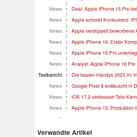
|
News
•
Deal: Apple iPhone 15 Pro b
|
News
•
Apple schockt Konkurrenz: iPh
|
News
•
Apple verdoppelt beworbene 
|
News
•
Apple iPhone 16: Erster Komp
|
News
•
Apple iPhone 15 Pro unterlie
|
News
•
Analyst: Apple iPhone 16 Pro 
|
Testbericht
•
Die besten Handys 2023 im Vid
|
News
•
Google Pixel 8 enttäuscht in 
|
News
•
iOS 17.2 verbessert Tele-Kame
|
News
•
Apple iPhone 15: Produktion l
...
Verwandte Artikel