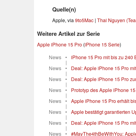
Quelle(n)
Apple, via
9to5Mac
|
Thai Nguyen (Teas
Weitere Artikel zur Serie
Apple iPhone 15 Pro
(
iPhone 15 Serie
)
News
•
iPhone 15 Pro mit bis zu 240 E
|
News
•
Deal: Apple iPhone 15 Pro mit
|
News
•
Deal: Apple iPhone 15 Pro z
|
News
•
Prototyp des Apple iPhone 15 
|
News
•
Apple iPhone 15 Pro erhält b
|
News
•
Apple bestätigt garantierten 
|
News
•
Deal: Apple iPhone 15 Pro m
|
News
•
#MayThe4thBeWithYou: Apples