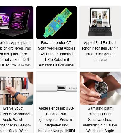
rücht: Apple plant
Faszinierender CT-
Apple iPad Fold soll
tlich größeres iPad
Scan vergleicht Apples
schon nächstes Jahr in
Air als günstigere
149 Euro Thunderbolt
Produktion gehen
ternative zum 12,9
4 Pro Kabel mit
18.10.2023
ll iPad Pro
Amazon Basics Kabel
19.10.2023
19.10.2023
Twelve South
Apple Pencil mit USB-
Samsung plant
ePorter verwandelt
C startet zum
microLEDs für
Apple Watch
günstigeren Preis mit
Smartwatches,
mbänder in Design-
Magneten und
vermutlich für Galaxy
bjekt für die Wand
breiterer Kompatibilität
Watch und Apple