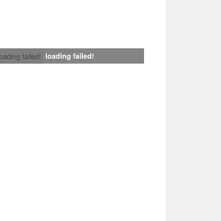
loading failed!
loading failed!