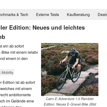
nchmarks & Tech
Externe Tests
Kaufberatung
Deal
er Edition: Neues und leichtes
eb
t ein ab sofort
-Bike mit einem relativ
und einem in den
-Mobility
Edition ist ab sofort
, welches mit einem
recht ambitionierte
Cairn E-Adventure 1.0 Rambler
auch im Gelände eine
Edition: Neues E-Gravel-Bike (Bild