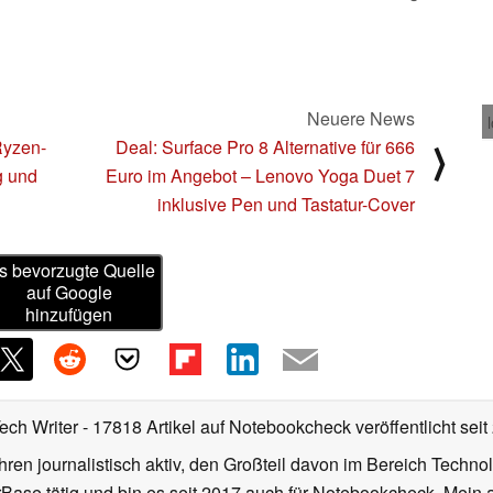
Neuere News
Ryzen-
Deal: Surface Pro 8 Alternative für 666
⟩
g und
Euro im Angebot – Lenovo Yoga Duet 7
inklusive Pen und Tastatur-Cover
s bevorzugte Quelle
auf Google
hinzufügen
Tech Writer
- 17818 Artikel auf Notebookcheck veröffentlicht
seit
ahren journalistisch aktiv, den Großteil davon im Bereich Techn
se tätig und bin es seit 2017 auch für Notebookcheck. Mein ak