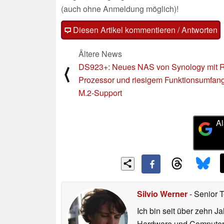
(auch ohne Anmeldung möglich)!
Diesen Artikel kommentieren / Antworten
Ältere News
DS923+: Neues NAS von Synology mit 
⟨
Prozessor und riesigem Funktionsumfan
M.2-Support
Al
Silvio Werner
- Senior 
Ich bin seit über zehn J
Hardware und ComputerBa