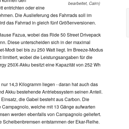
n können den
bearbeitet, Cairn)
t entrichten oder eine
hmen. Die Auslieferung des Fahrrads soll im
d das Fahrrad in gleich fünf Größenversionen.
Hause Fazua, wobei das Ride 50 Street Drivepack
ann. Diese unterscheiden sich in der maximal
t-Modi bei bis zu 250 Watt liegt. Im Breeze-Modus
t limitiert, wobei die Leistungsangaben für die
rgy 250X-Akku besitzt eine Kapazität von 252 Wh
i nur 14,3 Kilogramm liegen - daran hat auch das
und Akku bestehende Antriebssystem seinen Anteil.
insatz, die Gabel besteht aus Carbon. Die
 Campagnolo, welche mit 13 Gänge aufwarten
sen werden ebenfalls von Campagnolo geliefert.
ie Scheibenbremsen entstammen der Ekar-Reihe.