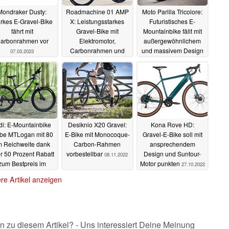
Mondraker Dusty:
Roadmachine 01 AMP
Moto Parilla Tricolore:
arkes E-Gravel-Bike
X: Leistungsstarkes
Futuristisches E-
fährt mit
Gravel-Bike mit
Mountainbike fällt mit
arbonrahmen vor
Elektromotor,
außergewöhnlichem
Carbonrahmen und
und massivem Design
07.03.2023
hochwertiger
auf
16.11.2022
Ausstattung
19.11.2022
di: E-Mountainbike
Desiknio X20 Gravel:
Kona Rove HD:
obe MTLogan mit 80
E-Bike mit Monocoque-
Gravel-E-Bike soll mit
m Reichweite dank
Carbon-Rahmen
ansprechendem
r 50 Prozent Rabatt
vorbestellbar
Design und Suntour-
08.11.2022
zum Bestpreis im
Motor punkten
27.10.2022
Angebot
12.11.2022
re Artikel anzeigen
n zu diesem Artikel? - Uns interessiert Deine Meinung