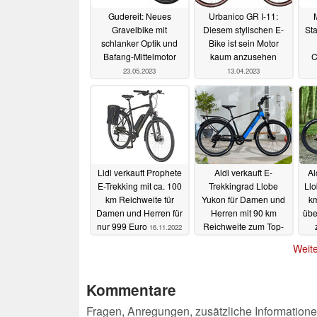
Gudereit: Neues
Urbanico GR I-11:
Gravelbike mit
Diesem stylischen E-
St
schlanker Optik und
Bike ist sein Motor
Bafang-Mittelmotor
kaum anzusehen
C
23.05.2023
13.04.2023
Lidl verkauft Prophete
Aldi verkauft E-
Al
E-Trekking mit ca. 100
Trekkingrad Llobe
Ll
km Reichweite für
Yukon für Damen und
k
Damen und Herren für
Herren mit 90 km
übe
nur 999 Euro
Reichweite zum Top-
16.11.2022
Preis von nur 1.111
Weite
Euro
13.11.2022
Kommentare
Fragen, Anregungen, zusätzliche Informatione