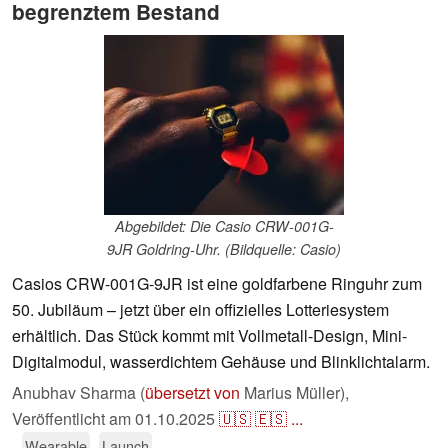
begrenztem Bestand
Abgebildet: Die Casio CRW-001G-
9JR Goldring-Uhr. (Bildquelle: Casio)
Casios CRW-001G-9JR ist eine goldfarbene Ringuhr zum
50. Jubiläum – jetzt über ein offizielles Lotteriesystem
erhältlich. Das Stück kommt mit Vollmetall-Design, Mini-
Digitalmodul, wasserdichtem Gehäuse und Blinklichtalarm.
Anubhav Sharma (
übersetzt von
Marius Müller),
Veröffentlicht am
01.10.2025
🇺🇸
🇪🇸
...
Wearable
Launch