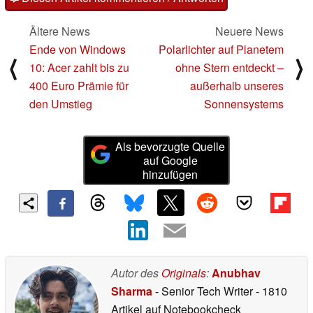
Ältere News
Neuere News
Ende von Windows
Polarlichter auf Planetem
⟨
⟩
10: Acer zahlt bis zu
ohne Stern entdeckt –
400 Euro Prämie für
außerhalb unseres
den Umstieg
Sonnensystems
Als bevorzugte Quelle
auf Google
hinzufügen
Autor des
Originals
:
Anubhav
Sharma
- Senior Tech Writer
- 1810
Artikel auf Notebookcheck