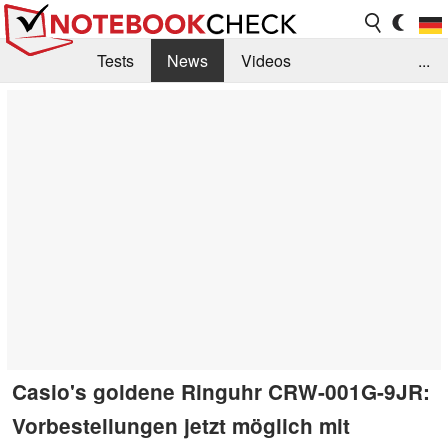
Tests
News
Videos
...
Benchmarks & Tech
Externe Tests
Kaufberatung
Deals
Suche
Jobs
Forum
Casio's goldene Ringuhr CRW-001G-9JR:
Vorbestellungen jetzt möglich mit