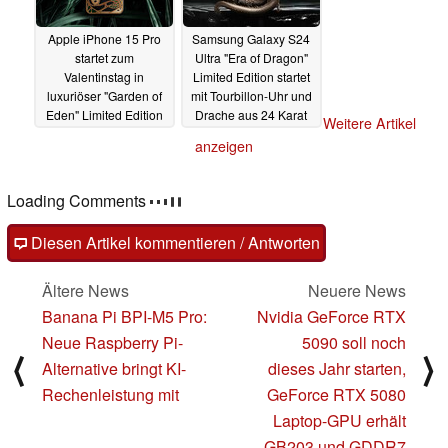
Apple iPhone 15 Pro
Samsung Galaxy S24
startet zum
Ultra "Era of Dragon"
Valentinstag in
Limited Edition startet
luxuriöser "Garden of
mit Tourbillon-Uhr und
Eden" Limited Edition
Drache aus 24 Karat
Weitere Artikel
Gold
14.02.2024
22.01.2024
anzeigen
Loading Comments
Diesen Artikel kommentieren / Antworten
Ältere News
Neuere News
Banana Pi BPI-M5 Pro:
Nvidia GeForce RTX
Neue Raspberry Pi-
5090 soll noch
⟨
⟩
Alternative bringt KI-
dieses Jahr starten,
Rechenleistung mit
GeForce RTX 5080
Laptop-GPU erhält
GB203 und GDDR7