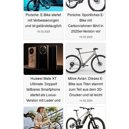
Porsche: E-Bike startet
Porsche: Sportliches E-
mit Verbesserungen
Bike mit
und ist geländetauglich
Carbonrahmen fährt in
2025er-Version vor
16.03.2025
15.03.2025
Huawei Mate XT
Möve Avian: Dieses E-
Ultimate: Doppelt
Bike aus Titan stammt
faltbares Smartphone
zum Teil aus dem 3D-
startet als Luxus-
Drucker und ist leicht
Version mit Leder und
14.05.2024
Gold
29.09.2024