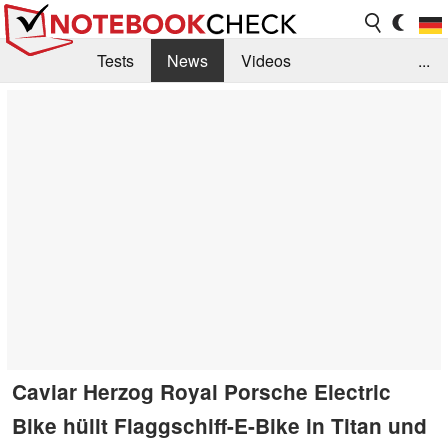
Tests
News
Videos
...
Benchmarks & Tech
Externe Tests
Kaufberatung
Deals
Suche
Jobs
Forum
Caviar Herzog Royal Porsche Electric
Bike hüllt Flaggschiff-E-Bike in Titan und