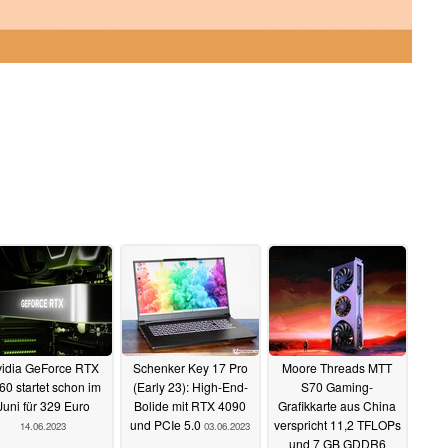
idia GeForce RTX
Schenker Key 17 Pro
Moore Threads MTT
60 startet schon im
(Early 23): High-End-
S70 Gaming-
Juni für 329 Euro
Bolide mit RTX 4090
Grafikkarte aus China
und PCIe 5.0
verspricht 11,2 TFLOPs
14.06.2023
03.06.2023
und 7 GB GDDR6