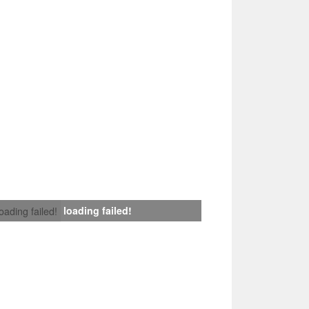
loading failed!
loading failed!