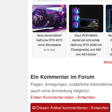
Asus demonstriert
Asus ROG Matrix
Al
GeForce RTX 4070
startet als schnellste
G
ohne Stromkabel
GeForce RTX 4090 mit
Flüssigmetall und 360
30.05.2023
mm AIO-Kühler
G
30.05.2023
Weite
Ein Kommentar im Forum
Fragen, Anregungen, zusätzliche Informatione
(auch ohne Anmeldung möglich)!
Ersten Kommentar lesen
/
Antworten
Diesen Artikel kommentieren / Antworten