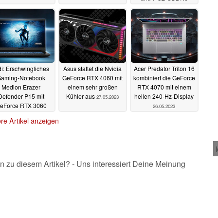
01.06.2023
di: Erschwingliches
Asus stattet die Nvidia
Acer Predator Triton 16
aming-Notebook
GeForce RTX 4060 mit
kombiniert die GeForce
Medion Erazer
einem sehr großen
RTX 4070 mit einem
Defender P15 mit
Kühler aus
hellen 240-Hz-Display
27.05.2023
eForce RTX 3060
26.05.2023
und Ryzen 7 im
re Artikel anzeigen
Angebot
28.05.2023
n zu diesem Artikel? - Uns interessiert Deine Meinung