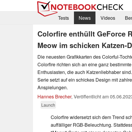
Tests
News
Videos
Be
Colorfire enthüllt GeForce
Meow im schicken Katzen-D
Die neuesten Grafikkarten des Colorful-Toc
Colorfire richten sich an eine ganz bestimmt
Enthusiasten, die auch Katzenliebhaber sind
Serie setzt auf ein schickes Design mit zahlr
Anspielungen.
Hannes Brecher
,
Veröffentlicht am
05.06.202
Launch
Colorfire widersetzt sich dem Trend sc
auffälliger RGB-Beleuchtung. Stattdess