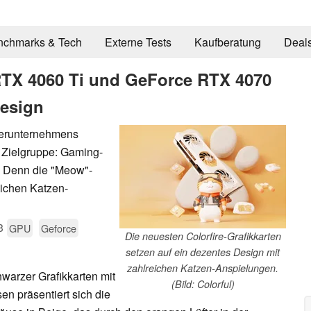
nchmarks & Tech
Externe Tests
Kaufberatung
Deal
 RTX 4060 Ti und GeForce RTX 4070
esign
hterunternehmens
e Zielgruppe: Gaming-
. Denn die "Meow"-
eichen Katzen-
3
GPU
Geforce
Die neuesten Colorfire-Grafikkarten
setzen auf ein dezentes Design mit
zahlreichen Katzen-Anspielungen.
hwarzer Grafikkarten mit
(Bild: Colorful)
en präsentiert sich die