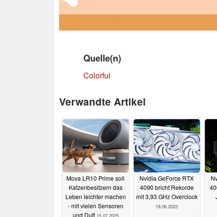
Quelle(n)
Colorful
Verwandte Artikel
Mova LR10 Prime soll
Nvidia GeForce RTX
Nv
Katzenbesitzern das
4090 bricht Rekorde
40
Leben leichter machen
mit 3,93 GHz Overclock
- mit vielen Sensoren
19.06.2023
und Duft
15.07.2025