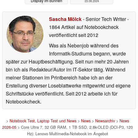
Display im dünnen
23.08.2024
Gehäuse
05.09.2024
Sascha Mölck
- Senior Tech Writer
-
1864 Artikel auf Notebookcheck
veröffentlicht
seit 2012
Was als Nebenjob während des
Informatik-Studiums begann, wurde
später zur Hauptbeschäftigung. Seit nun mehr 20 Jahren
bin ich als Redakteur/Autor im IT-Sektor tätig. Während
meiner Stationen im Printbereich habe ich an der
Erstellung diverser Loseblattwerke mitgewirkt und eigene
Schriftstücke veröffentlicht. Seit 2012 arbeite ich für
Notebookcheck.
>
Notebook Test, Laptop Test und News
>
News
>
Newsarchiv
>
News
2026-05
> Core Ultra 7, 32 GB RAM, 1 TB SSD, 2.8k-OLED (DCI-P3, 120
Hz): Lenovo Multimedia-Notebook im Angebot