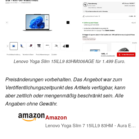
Lenovo Yoga Slim 15ILL9 83HM006AGE für 1.499 Euro.
Preisänderungen vorbehalten. Das Angebot war zum
Veröffentlichungszeitpunkt des Artikels verfügbar, kann
aber zeitlich oder mengenmäßig beschränkt sein. Alle
Angaben ohne Gewähr.
Amazon
Lenovo Yoga Slim 7 15ILL9 83HM・Aura Edition・Intel Core Ultra 7 256V・Evo・Win 11 Home・Intel Arc Graphics 140V・16 GB RAM・1 TB SSD NVMe・38.9 cm (15.3") (83HM0069GE)