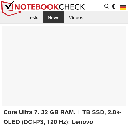
Tests
News
Videos
...
Benchmarks & Tech
Externe Tests
Kaufberatung
Deals
Suche
Jobs
Forum
Core Ultra 7, 32 GB RAM, 1 TB SSD, 2.8k-
OLED (DCI-P3, 120 Hz): Lenovo