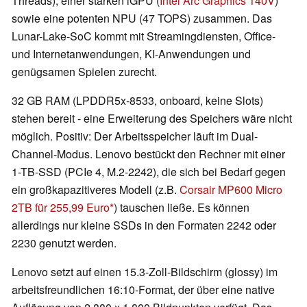
Threads), einer starken iGPU (
Intel Arc Graphics 140V
)
sowie eine potenten NPU (47 TOPS) zusammen. Das
Lunar-Lake-SoC kommt mit Streamingdiensten, Office-
und Internetanwendungen, KI-Anwendungen und
genügsamen Spielen zurecht.
32 GB RAM (LPDDR5x-8533, onboard, keine Slots)
stehen bereit - eine Erweiterung des Speichers wäre nicht
möglich. Positiv: Der Arbeitsspeicher läuft im Dual-
Channel-Modus. Lenovo bestückt den Rechner mit einer
1-TB-SSD (PCIe 4, M.2-2242), die sich bei Bedarf gegen
ein großkapazitiveres Modell (z.B.
Corsair MP600 Micro
2TB für 255,99 Euro
) tauschen ließe. Es können
allerdings nur kleine SSDs in den Formaten 2242 oder
2230 genutzt werden.
Lenovo setzt auf einen 15.3-Zoll-Bildschirm (glossy) im
arbeitsfreundlichen 16:10-Format, der über eine native