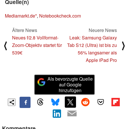
Quelle(n)
Mediamarkt.de
,
Notebookcheck.com
Ältere News
Neuere News
Neues f/2.8 Vollformat-
Leak: Samsung Galaxy
⟨
⟩
Zoom-Objektiv startet für
Tab S12 (Ultra) ist bis zu
539€
56% langsamer als
Apple iPad Pro
Als bevorzugte Quelle
auf Google
hinzufügen
Kommentare