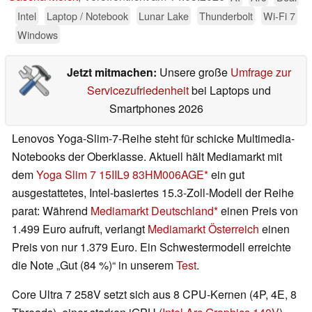
Intel
Laptop / Notebook
Lunar Lake
Thunderbolt
Wi-Fi 7
Windows
Jetzt mitmachen:
Unsere große
Umfrage zur
Servicezufriedenheit
bei Laptops und
Smartphones 2026
Lenovos Yoga-Slim-7-Reihe steht für schicke Multimedia-
Notebooks der Oberklasse. Aktuell hält Mediamarkt mit
dem
Yoga Slim 7 15IIL9 83HM006AGE
ein gut
ausgestattetes, Intel-basiertes 15.3-Zoll-Modell der Reihe
parat: Während
Mediamarkt Deutschland
einen Preis von
1.499 Euro aufruft, verlangt
Mediamarkt Österreich
einen
Preis von nur 1.379 Euro. Ein Schwestermodell erreichte
die Note „Gut (84 %)“ in unserem
Test
.
Core Ultra 7 258V setzt sich aus 8 CPU-Kernen (4P, 4E, 8