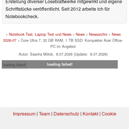
Erstellung diverser Loseblattwerke mitgewirkt und eigene
Schriftstücke veröffentlicht. Seit 2012 arbeite ich für
Notebookcheck.
>
Notebook Test, Laptop Test und News
>
News
>
Newsarchiv
>
News
2026-07
> Core Ultra 7, 32 GB RAM, 1 TB SSD: Kompakter Acer Office-
PC im Angebot
Autor: Sascha Mölck, 8.07.2026 (Update: 8.07.2026)
loading failed!
loading failed!
Impressum
|
Team
|
Datenschutz
|
Kontakt
|
Cookie
Einstellungen
| 04.08.2026 13:36
* Beim Kauf über einen Affiliate-Link kann Notebookcheck eine Vergütung