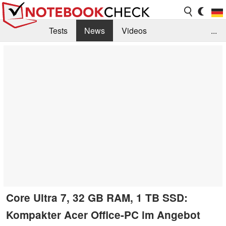
Tests
News
Videos
...
Benchmarks & Tech
Externe Tests
Kaufberatung
Deals
Suche
Jobs
Forum
Core Ultra 7, 32 GB RAM, 1 TB SSD:
Kompakter Acer Office-PC im Angebot