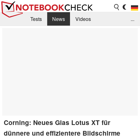
Tests
News
Videos
...
Benchmarks & Tech
Externe Tests
Kaufberatung
Deals
Suche
Jobs
Forum
Corning: Neues Glas Lotus XT für
dünnere und effizientere Bildschirme