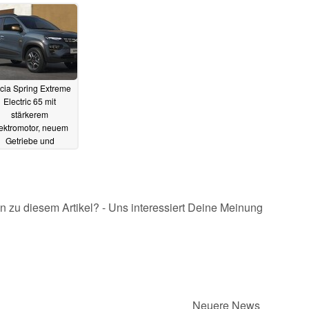
cia Spring Extreme
Electric 65 mit
stärkerem
ektromotor, neuem
Getriebe und
rkanterer Optik ab
.550 Euro
14.01.2023
n zu diesem Artikel? - Uns interessiert Deine Meinung
Neuere News