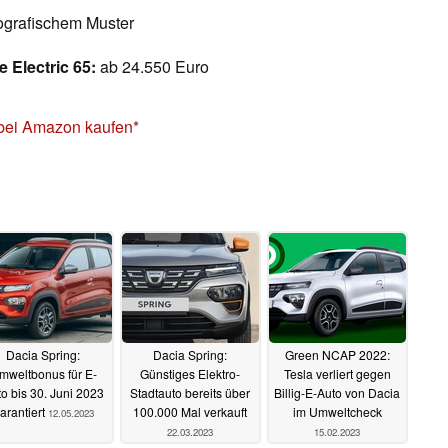
ografischem Muster
 Electric 65:
ab 24.550 Euro
bei Amazon kaufen
Dacia Spring:
Dacia Spring:
Green NCAP 2022:
mweltbonus für E-
Günstiges Elektro-
Tesla verliert gegen
o bis 30. Juni 2023
Stadtauto bereits über
Billig-E-Auto von Dacia
arantiert
100.000 Mal verkauft
im Umweltcheck
12.05.2023
22.03.2023
15.02.2023