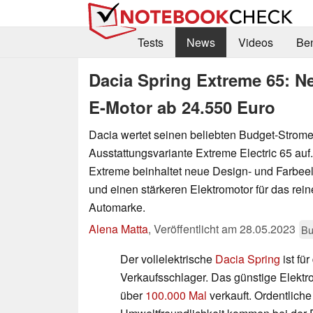
Tests
News
Videos
Be
Dacia Spring Extreme 65: N
E-Motor ab 24.550 Euro
Dacia wertet seinen beliebten Budget-Strome
Ausstattungsvariante Extreme Electric 65 auf
Extreme beinhaltet neue Design- und Farbeel
und einen stärkeren Elektromotor für das rei
Automarke.
Alena Matta
,
Veröffentlicht am
28.05.2023
Bu
Der vollelektrische
Dacia Spring
ist fü
Verkaufsschlager. Das günstige Elektr
über
100.000 Mal
verkauft. Ordentlich