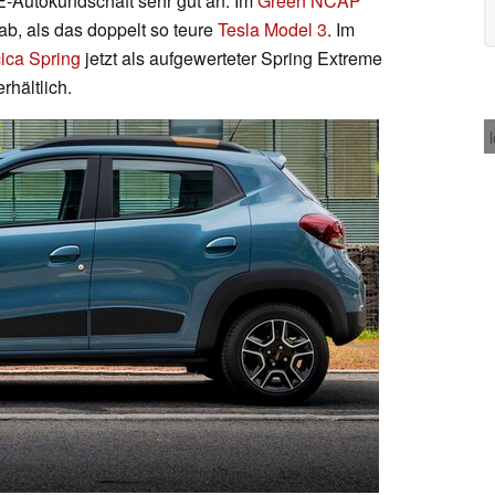
E-Autokundschaft sehr gut an. Im
Green NCAP
 ab, als das doppelt so teure
Tesla Model 3
. Im
ica Spring
jetzt als aufgewerteter Spring Extreme
rhältlich.