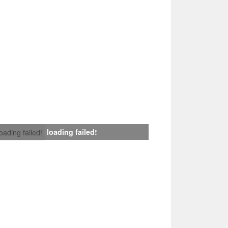
loading failed!
loading failed!