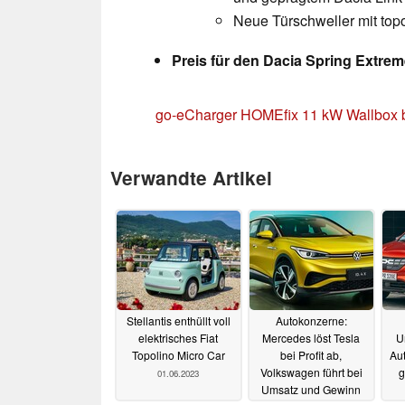
Neue Türschweller mit top
Preis für den Dacia Spring Extreme
go-eCharger HOMEfix 11 kW Wallbox 
Verwandte Artikel
Stellantis enthüllt voll
Autokonzerne:
elektrisches Fiat
Mercedes löst Tesla
U
Topolino Micro Car
bei Profit ab,
Aut
Volkswagen führt bei
g
01.06.2023
Umsatz und Gewinn