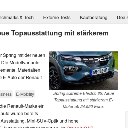
nchmarks & Tech
Externe Tests
Kaufberatung
Deal
eue Topausstattung mit stärkerem
r Spring mit der neuen
. Die Modellvariante
emente, Materialien
ne E-Auto der Renault-
Spring Extreme Electric 65: Neue
siness
E-Mobility
Topausstattung mit stärkerem E-
r die Renault-Marke ein
Motor ab 24.550 Euro.
oauto wurde bereits
e Ausstattung, Mini-SUV-Optik und hohe