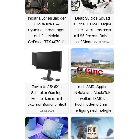
Indiana Jones und der
Deal: Suicide Squad
Große Kreis —
Kill the Justice League
Systemanforderungen
aktuell zum Tiefstpreis
enthüllt: Nvidia
mit 95 Prozent Rabatt
GeForce RTX 4070 für
auf Steam
02.12.2024
1080p mit 60 FPS und
Raytracing erforderlich
04.12.2024
Zowie XL2546X+:
Intel, AMD, Apple,
Schneller Gaming-
Nvidia und MediaTek
Monitor kommt mit
wollen TSMCs
externer Bedieneinheit
hochmoderne 2-nm-
Fertigungstechnologie
02.12.2024
nutzen, Qualcomm ist
nicht vertreten
02.12.2024