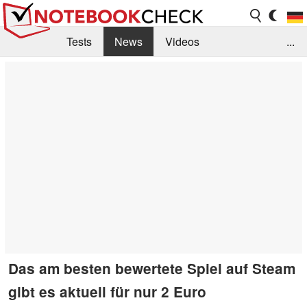
Tests
News
Videos
...
Benchmarks & Tech
Externe Tests
Kaufberatung
Deals
Suche
Jobs
Forum
Das am besten bewertete Spiel auf Steam
gibt es aktuell für nur 2 Euro