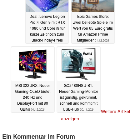
Deal: Lenovo Legion
Epic Games Store:
Pro 7i Gen 9 mit RTX
Zwei beliebte Spiele im
4080 und Core i9 für
Wert von 65 Euro gratis
kurze Zeit noch zum
für Amazon Prime
Black-Friday-Preis
Mitglieder
01.12.2024
01.12.2024
MSI 322URX: Neuer
GC2480HSU-B1:
Gaming-OLED bietet
Neuer Gaming-Monitor
240 Hz und
ist günstig, gekrümmt,
DisplayPort mit 80
schnell und kommt mit
GBit/s
USB-Hub
01.12.2024
30.11.2024
Weitere Artikel
anzeigen
Ein Kommentar im Forum