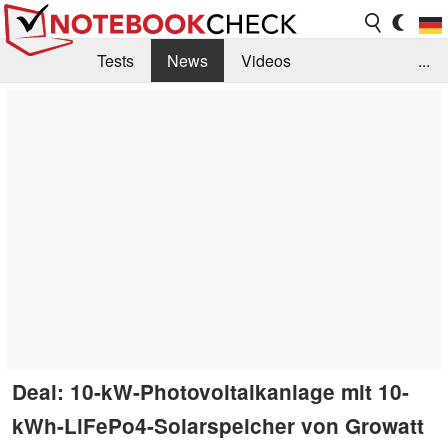
Tests
News
Videos
...
Benchmarks & Tech
Externe Tests
Kaufberatung
Deals
Suche
Jobs
Forum
Deal: 10-kW-Photovoltaikanlage mit 10-
kWh-LiFePo4-Solarspeicher von Growatt