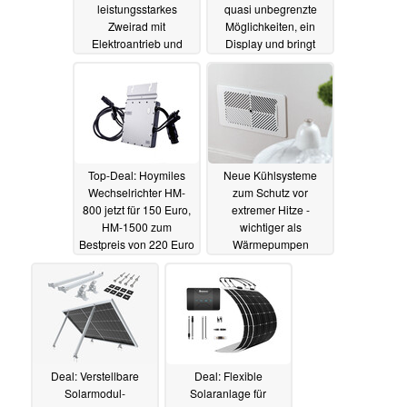
leistungsstarkes
quasi unbegrenzte
Zweirad mit
Möglichkeiten, ein
Elektroantrieb und
Display und bringt
Carbon lässt sich zügig
Sensoren mit
03.08.2023
laden
03.08.2023
Top-Deal: Hoymiles
Neue Kühlsysteme
Wechselrichter HM-
zum Schutz vor
800 jetzt für 150 Euro,
extremer Hitze -
HM-1500 zum
wichtiger als
Bestpreis von 220 Euro
Wärmepumpen
03.08.2023
02.08.2023
Deal: Verstellbare
Deal: Flexible
Solarmodul-
Solaranlage für