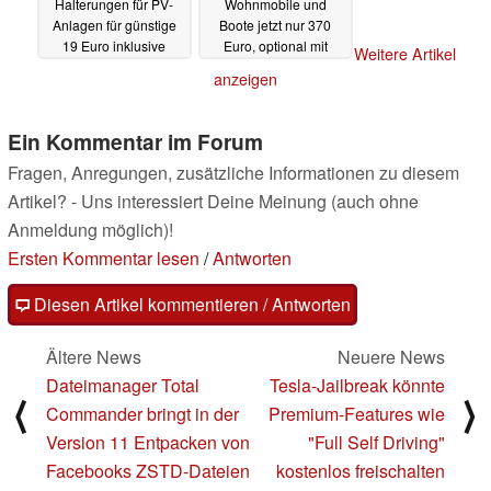
Halterungen für PV-
Wohnmobile und
Anlagen für günstige
Boote jetzt nur 370
19 Euro inklusive
Euro, optional mit
Weitere Artikel
Versand
Batterie
01.08.2023
01.08.2023
anzeigen
Ein Kommentar im Forum
Fragen, Anregungen, zusätzliche Informationen zu diesem
Artikel? - Uns interessiert Deine Meinung (auch ohne
Anmeldung möglich)!
Ersten Kommentar lesen
/
Antworten
Diesen Artikel kommentieren / Antworten
Ältere News
Neuere News
Dateimanager Total
Tesla-Jailbreak könnte
⟨
⟩
Commander bringt in der
Premium-Features wie
Version 11 Entpacken von
"Full Self Driving"
Facebooks ZSTD-Dateien
kostenlos freischalten