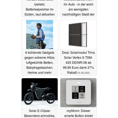
beliebt,
ihr Auto - in der wohl
Batteriespeicher im
am wenigsten
Süden, laut aktuellen
nachhaltigen Stadt der
Zahlen
Welt
09.08.2023
08.08.2023
6 kühlende Gadgets
Deal: Solarmodul Trina
gegen extreme Hitze:
Solar Vertex S TSM-
luftgekühlte Betten,
425 DE09R.08 ab
Babytragetaschen,
99,95 Euro dank 37%
Helme und mehr
Rabatt
05.08.2023
07.08.2023
Solar E-Clipse:
myStrom: Dieser
Besonders schnelles,
smarte Button bietet