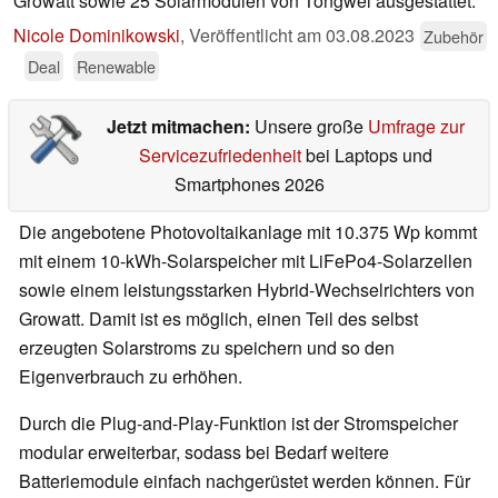
Growatt sowie 25 Solarmodulen von Tongwei ausgestattet.
Nicole Dominikowski
,
Veröffentlicht am
03.08.2023
Zubehör
Deal
Renewable
Jetzt mitmachen:
Unsere große
Umfrage zur
Servicezufriedenheit
bei Laptops und
Smartphones 2026
Die angebotene Photovoltaikanlage mit 10.375 Wp kommt
mit einem 10-kWh-Solarspeicher mit LiFePo4-Solarzellen
sowie einem leistungsstarken Hybrid-Wechselrichters von
Growatt. Damit ist es möglich, einen Teil des selbst
erzeugten Solarstroms zu speichern und so den
Eigenverbrauch zu erhöhen.
Durch die Plug-and-Play-Funktion ist der Stromspeicher
modular erweiterbar, sodass bei Bedarf weitere
Batteriemodule einfach nachgerüstet werden können. Für