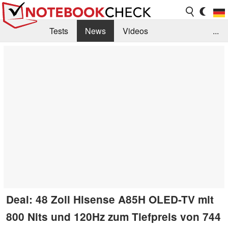
Tests
News
Videos
...
Benchmarks & Tech
Externe Tests
Kaufberatung
Deals
Suche
Jobs
Forum
Deal: 48 Zoll Hisense A85H OLED-TV mit
800 Nits und 120Hz zum Tiefpreis von 744