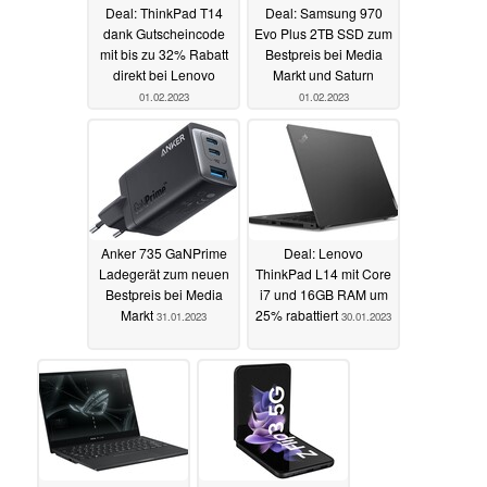
Deal: ThinkPad T14
Deal: Samsung 970
dank Gutscheincode
Evo Plus 2TB SSD zum
mit bis zu 32% Rabatt
Bestpreis bei Media
direkt bei Lenovo
Markt und Saturn
01.02.2023
01.02.2023
Anker 735 GaNPrime
Deal: Lenovo
Ladegerät zum neuen
ThinkPad L14 mit Core
Bestpreis bei Media
i7 und 16GB RAM um
Markt
25% rabattiert
31.01.2023
30.01.2023