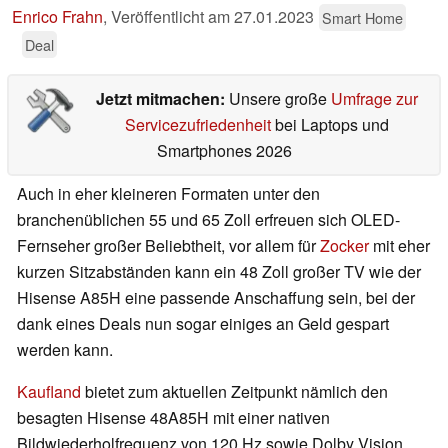
Enrico Frahn
,
Veröffentlicht am
27.01.2023
Smart Home
Deal
Jetzt mitmachen:
Unsere große
Umfrage zur
Servicezufriedenheit
bei Laptops und
Smartphones 2026
Auch in eher kleineren Formaten unter den
branchenüblichen 55 und 65 Zoll erfreuen sich OLED-
Fernseher großer Beliebtheit, vor allem für
Zocker
mit eher
kurzen Sitzabständen kann ein 48 Zoll großer TV wie der
Hisense A85H eine passende Anschaffung sein, bei der
dank eines Deals nun sogar einiges an Geld gespart
werden kann.
Kaufland
bietet zum aktuellen Zeitpunkt nämlich den
besagten Hisense 48A85H mit einer nativen
Bildwiederholfrequenz von 120 Hz sowie Dolby Vision