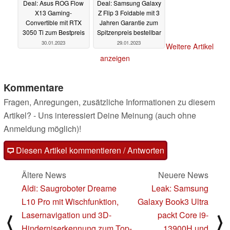
Deal: Asus ROG Flow
Deal: Samsung Galaxy
X13 Gaming-
Z Flip 3 Foldable mit 3
Convertible mit RTX
Jahren Garantie zum
3050 Ti zum Bestpreis
Spitzenpreis bestellbar
30.01.2023
29.01.2023
Weitere Artikel
anzeigen
Kommentare
Fragen, Anregungen, zusätzliche Informationen zu diesem
Artikel? - Uns interessiert Deine Meinung (auch ohne
Anmeldung möglich)!
Diesen Artikel kommentieren / Antworten
Ältere News
Neuere News
Aldi: Saugroboter Dreame
Leak: Samsung
L10 Pro mit Wischfunktion,
Galaxy Book3 Ultra
Lasernavigation und 3D-
packt Core i9-
⟨
⟩
Hinderniserkennung zum Top-
13900H und