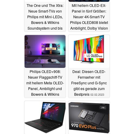
The One und The Xtra:
Mit hellem OLED-EX-
Neue Smart-TVs von
Panel in fünf Größen:
Philips mit Mini-LEDs,
Neuer 4K-Smart-TV
Bowers & Wilkins
Philips OLED808 bietet
Soundsystem und bis
Ambilight, Dolby Vision
zu 85 Zoll
und mehr
08.02.2023
08.02.2023
Philips OLED+908:
Deal: Diesen OLED-
Neuer Flaggschiff-TV
Fernseher mit
mit hellem Meta OLED-
FreeSync und G-Sync
Panel, Ambilight und
gibt es gerade zum
Bowers & Wilkins
Bestpreis
02.02.2023
Soundsystem
08.02.2023