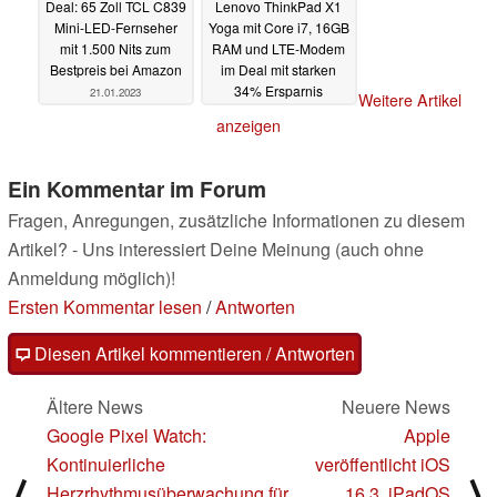
Deal: 65 Zoll TCL C839
Lenovo ThinkPad X1
Mini-LED-Fernseher
Yoga mit Core i7, 16GB
mit 1.500 Nits zum
RAM und LTE-Modem
Bestpreis bei Amazon
im Deal mit starken
34% Ersparnis
21.01.2023
Weitere Artikel
20.01.2023
anzeigen
Ein Kommentar im Forum
Fragen, Anregungen, zusätzliche Informationen zu diesem
Artikel? - Uns interessiert Deine Meinung (auch ohne
Anmeldung möglich)!
Ersten Kommentar lesen
/
Antworten
Diesen Artikel kommentieren / Antworten
Ältere News
Neuere News
Google Pixel Watch:
Apple
Kontinuierliche
veröffentlicht iOS
⟨
⟩
Herzrhythmusüberwachung für
16.3, iPadOS