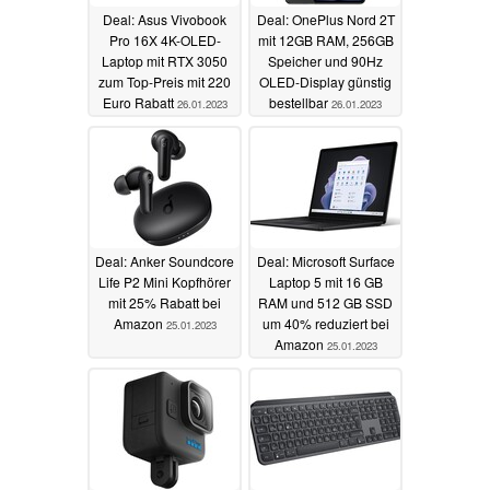
Deal: Asus Vivobook
Deal: OnePlus Nord 2T
Pro 16X 4K-OLED-
mit 12GB RAM, 256GB
Laptop mit RTX 3050
Speicher und 90Hz
zum Top-Preis mit 220
OLED-Display günstig
Euro Rabatt
bestellbar
26.01.2023
26.01.2023
Deal: Anker Soundcore
Deal: Microsoft Surface
Life P2 Mini Kopfhörer
Laptop 5 mit 16 GB
mit 25% Rabatt bei
RAM und 512 GB SSD
Amazon
um 40% reduziert bei
25.01.2023
Amazon
25.01.2023