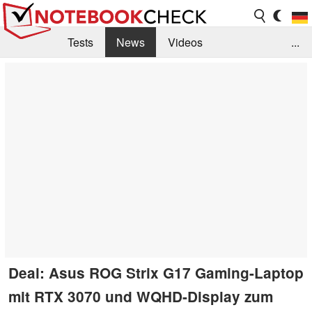
Tests
News
Videos
...
Benchmarks & Tech
Externe Tests
Kaufberatung
Deals
Suche
Jobs
Forum
Deal: Asus ROG Strix G17 Gaming-Laptop
mit RTX 3070 und WQHD-Display zum