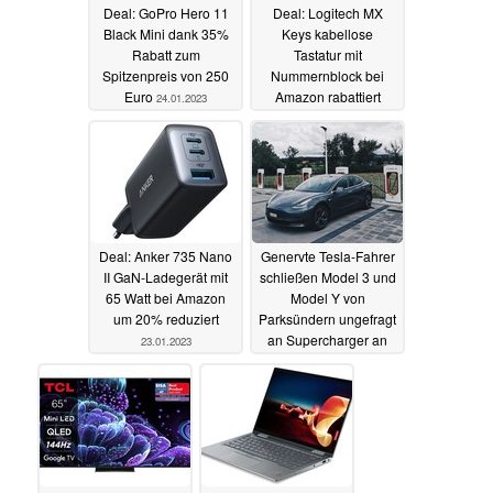
Deal: GoPro Hero 11
Deal: Logitech MX
Black Mini dank 35%
Keys kabellose
Rabatt zum
Tastatur mit
Spitzenpreis von 250
Nummernblock bei
Euro
Amazon rabattiert
24.01.2023
24.01.2023
Deal: Anker 735 Nano
Genervte Tesla-Fahrer
II GaN-Ladegerät mit
schließen Model 3 und
65 Watt bei Amazon
Model Y von
um 20% reduziert
Parksündern ungefragt
an Supercharger an
23.01.2023
23.01.2023