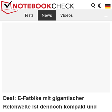
Tests
News
Videos
...
Benchmarks & Tech
Externe Tests
Kaufberatung
Deals
Suche
Jobs
Forum
Deal: E-Fatbike mit gigantischer
Reichweite ist dennoch kompakt und