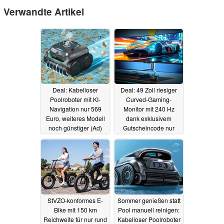
Verwandte Artikel
Deal: Kabelloser
Deal: 49 Zoll riesiger
Poolroboter mit KI-
Curved-Gaming-
Navigation nur 569
Monitor mit 240 Hz
Euro, weiteres Modell
dank exklusivem
noch günstiger (Ad)
Gutscheincode nur
549,99 Euro (Ad)
28.06.2026
22.06.2026
StVZO-konformes E-
Sommer genießen statt
Bike mit 150 km
Pool manuell reinigen:
Reichweite für nur rund
Kabelloser Poolroboter