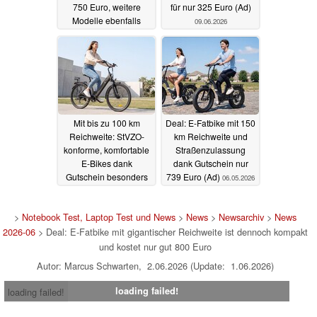
750 Euro, weitere
für nur 325 Euro (Ad)
Modelle ebenfalls
09.06.2026
günstiger (Ad)
17.06.2026
Mit bis zu 100 km
Deal: E-Fatbike mit 150
Reichweite: StVZO-
km Reichweite und
konforme, komfortable
Straßenzulassung
E-Bikes dank
dank Gutschein nur
Gutschein besonders
739 Euro (Ad)
06.05.2026
günstig (Ad)
25.05.2026
>
Notebook Test, Laptop Test und News
>
News
>
Newsarchiv
>
News
2026-06
> Deal: E-Fatbike mit gigantischer Reichweite ist dennoch kompakt
und kostet nur gut 800 Euro
Autor: Marcus Schwarten, 2.06.2026 (Update: 1.06.2026)
loading failed!
loading failed!