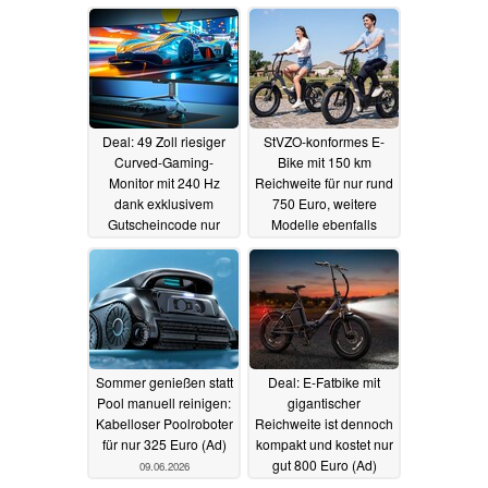
(Ad)
01.07.2026
28.06.2026
Deal: 49 Zoll riesiger
StVZO-konformes E-
Curved-Gaming-
Bike mit 150 km
Monitor mit 240 Hz
Reichweite für nur rund
dank exklusivem
750 Euro, weitere
Gutscheincode nur
Modelle ebenfalls
549,99 Euro (Ad)
günstiger (Ad)
17.06.2026
22.06.2026
Sommer genießen statt
Deal: E-Fatbike mit
Pool manuell reinigen:
gigantischer
Kabelloser Poolroboter
Reichweite ist dennoch
für nur 325 Euro (Ad)
kompakt und kostet nur
gut 800 Euro (Ad)
09.06.2026
02.06.2026