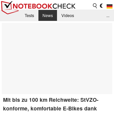
Tests
News
Videos
...
Benchmarks & Tech
Externe Tests
Kaufberatung
Deals
Suche
Jobs
Forum
Mit bis zu 100 km Reichweite: StVZO-
konforme, komfortable E-Bikes dank