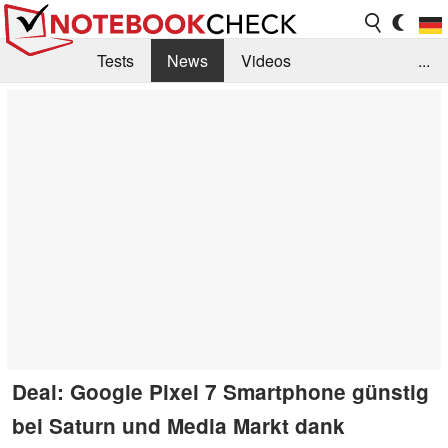
Tests
News
Videos
...
Benchmarks & Tech
Externe Tests
Kaufberatung
Deals
Suche
Jobs
Forum
Deal: Google Pixel 7 Smartphone günstig
bei Saturn und Media Markt dank