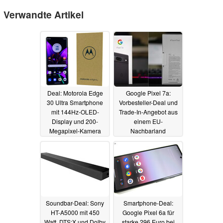
Verwandte Artikel
Deal: Motorola Edge
Google Pixel 7a:
30 Ultra Smartphone
Vorbesteller-Deal und
mit 144Hz-OLED-
Trade-In-Angebot aus
Display und 200-
einem EU-
Megapixel-Kamera
Nachbarland
zum Spitzenpreis
Deutschlands geleakt
06.05.2023
06.05.2023
Soundbar-Deal: Sony
Smartphone-Deal:
HT-A5000 mit 450
Google Pixel 6a für
Watt, DTS:X und Dolby
starke 296 Euro bei