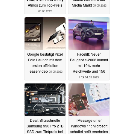
Atmos zum Top-Preis
Media Markt
05.05.2023
05.05.2023
Google bestätigt Pixel
Facelift: Neuer
Fold Launch mit dem
Peugeot e-2008 kommt
ersten offiziellen
mit 19% mehr
Teaservideo
Reichweite und 156
05.05.2023
PS
04.05.2023
Deal: Blitzschnelle
iMessage unter
Samsung 990 Pro 2TB
Windows 11: Microsoft
SSD zum Tiefpreis bei
schaltet heiß ersehntes